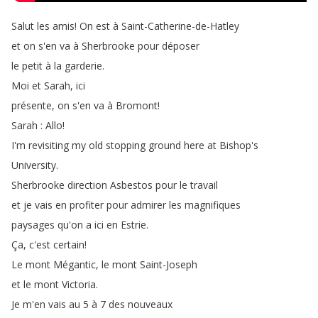
Salut
les
amis
!
On
est
à
Saint-Catherine-de-Hatley
et
on
s'en
va
à
Sherbrooke
pour
déposer
le
petit
à
la
garderie
.
Moi
et
Sarah
,
ici
présente
,
on
s'en
va
à
Bromont
!
Sarah
:
Allo
!
I'm
revisiting
my
old
stopping
ground
here
at
Bishop's
University
.
Sherbrooke
direction
Asbestos
pour
le
travail
et
je
vais
en
profiter
pour
admirer
les
magnifiques
paysages
qu'on
a
ici
en
Estrie
.
Ça
,
c'est
certain
!
Le
mont
Mégantic
,
le
mont
Saint-Joseph
et
le
mont
Victoria
.
Je
m'en
vais
au
5
à
7
des
nouveaux