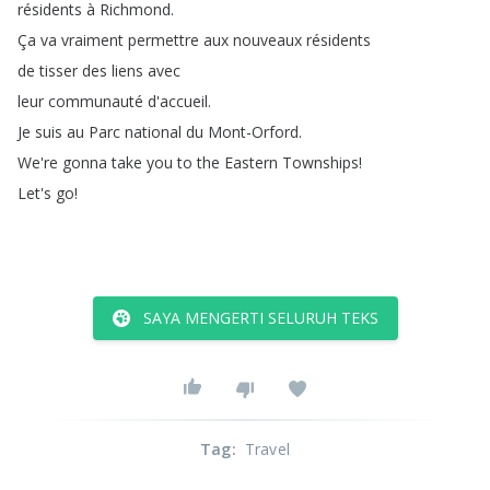
résidents
à
Richmond
.
Ça
va
vraiment
permettre
aux
nouveaux
résidents
de
tisser
des
liens
avec
leur
communauté
d'accueil
.
Je
suis
au
Parc
national
du
Mont-Orford
.
We're
gonna
take
you
to
the
Eastern
Townships
!
Let's
go
!
SAYA MENGERTI SELURUH TEKS
Tag
:
Travel