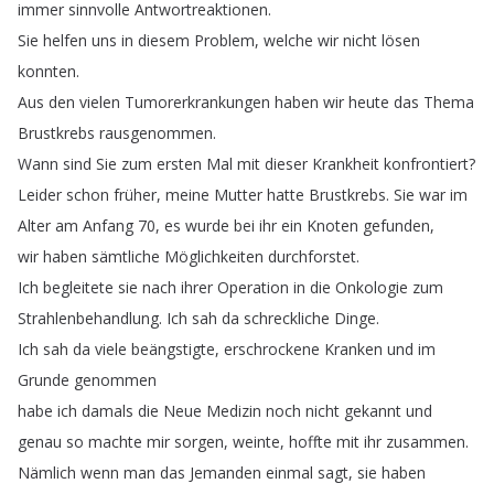
immer
sinnvolle
Antwortreaktionen
.
Sie
helfen
uns
in
diesem
Problem
,
welche
wir
nicht
lösen
konnten
.
Aus
den
vielen
Tumorerkrankungen
haben
wir
heute
das
Thema
Brustkrebs
rausgenommen
.
Wann
sind
Sie
zum
ersten
Mal
mit
dieser
Krankheit
konfrontiert
?
Leider
schon
früher
,
meine
Mutter
hatte
Brustkrebs
.
Sie
war
im
Alter
am
Anfang
70,
es
wurde
bei
ihr
ein
Knoten
gefunden
,
wir
haben
sämtliche
Möglichkeiten
durchforstet
.
Ich
begleitete
sie
nach
ihrer
Operation
in
die
Onkologie
zum
Strahlenbehandlung
.
Ich
sah
da
schreckliche
Dinge
.
Ich
sah
da
viele
beängstigte
,
erschrockene
Kranken
und
im
Grunde
genommen
habe
ich
damals
die
Neue
Medizin
noch
nicht
gekannt
und
genau
so
machte
mir
sorgen
,
weinte
,
hoffte
mit
ihr
zusammen
.
Nämlich
wenn
man
das
Jemanden
einmal
sagt
,
sie
haben