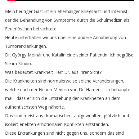
Mein
heutiger
Gast
ist
ein
ehemaliger
Kriegsarzt
und
Internist
,
der
die
Behandlung
von
Symptome
durch
die
Schulmedizin
als
Feuerlöschen
betrachtete
.
Heute
unterhalten
wir
uns
über
eine
andere
Annäherung
von
Tumorerkrankungen
.
Dr
.
György
Molnár
und
Katalin
eine
seiner
Patientin
.
Ich
begrüße
Sie
im
Studio
.
Was
bedeutet
Krankheit
Herr
Dr
.
aus
ihrer
Sicht
?
Die
Krankheiten
sind
normalerweise
solche
Veränderungen
,
welche
nach
der
Neuen
Medizin
von
Dr
.
Hamer
–
ich
behaupte
mal
-
dass
er
sich
die
Entstehung
der
Krankheiten
an
dem
authentischsten
Weg
näherte
.
Das
sind
meist
aus
dramatischen
,
aufgewühlten
,
plötzlich
und
isoliert
erlebten
emotionalen
Konflikten
entstanden
.
Diese
Erkrankungen
sind
nicht
gegen
uns
,
sondern
das
sind