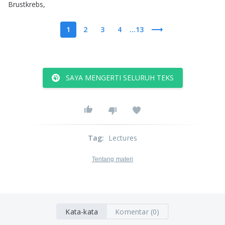
Brustkrebs
,
1
2
3
4
...13
SAYA MENGERTI SELURUH TEKS
Tag
:
Lectures
Tentang materi
Kata-kata
Komentar (0)