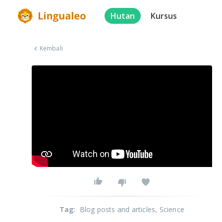
Hutan
Kursus
Kembali
Tag
:
Blog posts and articles
, Science