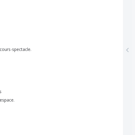
cours-spectacle
.
s
'espace
.