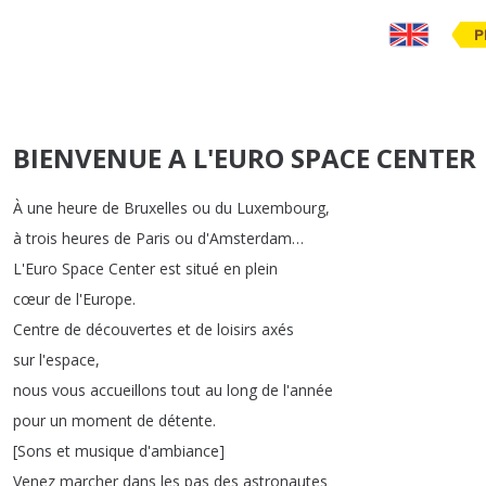
P
BIENVENUE A L'EURO SPACE CENTER
À
une
heure
de
Bruxelles
ou
du
Luxembourg
,
à
trois
heures
de
Paris
ou
d'Amsterdam
…
L'Euro
Space
Center
est
situé
en
plein
cœur
de
l'Europe
.
Centre
de
découvertes
et
de
loisirs
axés
sur
l'espace
,
nous
vous
accueillons
tout
au
long
de
l'année
pour
un
moment
de
détente
.
[
Sons
et
musique
d'ambiance
]
Venez
marcher
dans
les
pas
des
astronautes