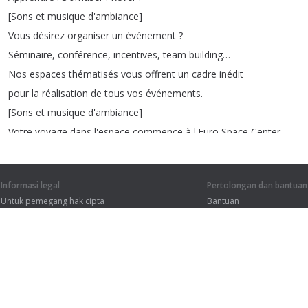
[
Sons
et
musique
d'ambiance
]
Vous
désirez
organiser
un
événement
?
Séminaire
,
conférence
,
incentives
,
team
building
…
Nos
espaces
thématisés
vous
offrent
un
cadre
inédit
pour
la
réalisation
de
tous
vos
événements
.
[
Sons
et
musique
d'ambiance
]
Votre
voyage
dans
l'espace
commence
à
l'Euro
Space
Center
.
Informasi legal
Pertolongan dan bantuan
Untuk pemegang hak cipta
Bantuan
Kebijakan Privasi
FAQ
Terms of Use
SAYA MENGERTI S
Ekstensi peramban