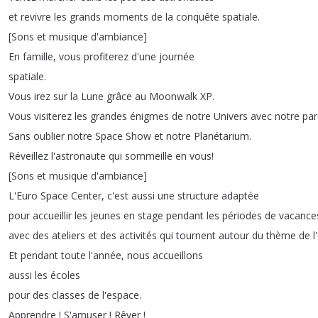
et
revivre
les
grands
moments
de
la
conquête
spatiale
.
[
Sons
et
musique
d'ambiance
]
En
famille
,
vous
profiterez
d'une
journée
spatiale
.
Vous
irez
sur
la
Lune
grâce
au
Moonwalk
XP
.
Vous
visiterez
les
grandes
énigmes
de
notre
Univers
avec
notre
par
Sans
oublier
notre
Space
Show
et
notre
Planétarium
.
Réveillez
l'astronaute
qui
sommeille
en
vous
!
[
Sons
et
musique
d'ambiance
]
L'Euro
Space
Center
,
c'est
aussi
une
structure
adaptée
pour
accueillir
les
jeunes
en
stage
pendant
les
périodes
de
vacance
avec
des
ateliers
et
des
activités
qui
tournent
autour
du
thème
de
l
Et
pendant
toute
l'année
,
nous
accueillons
aussi
les
écoles
pour
des
classes
de
l'espace
.
Apprendre
!
S'amuser
!
Rêver
!