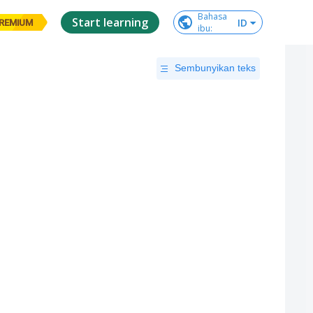
Bahasa

Start learning
ID
REMIUM
ibu
:
Sembunyikan teks