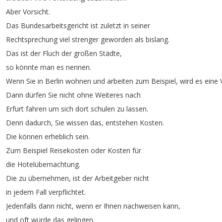
Aber
Vorsicht
.
Das
Bundesarbeitsgericht
ist
zuletzt
in
seiner
Rechtsprechung
viel
strenger
geworden
als
bislang
.
Das
ist
der
Fluch
der
großen
Städte
,
so
könnte
man
es
nennen
.
Wenn
Sie
in
Berlin
wohnen
und
arbeiten
zum
Beispiel
,
wird
es
eine
Dann
dürfen
Sie
nicht
ohne
Weiteres
nach
Erfurt
fahren
um
sich
dort
schulen
zu
lassen
.
Denn
dadurch
,
Sie
wissen
das
,
entstehen
Kosten
.
Die
können
erheblich
sein
.
Zum
Beispiel
Reisekosten
oder
Kosten
für
die
Hotelübernachtung
.
Die
zu
übernehmen
,
ist
der
Arbeitgeber
nicht
in
jedem
Fall
verpflichtet
.
Jedenfalls
dann
nicht
,
wenn
er
Ihnen
nachweisen
kann
,
und
oft
würde
das
gelingen
,