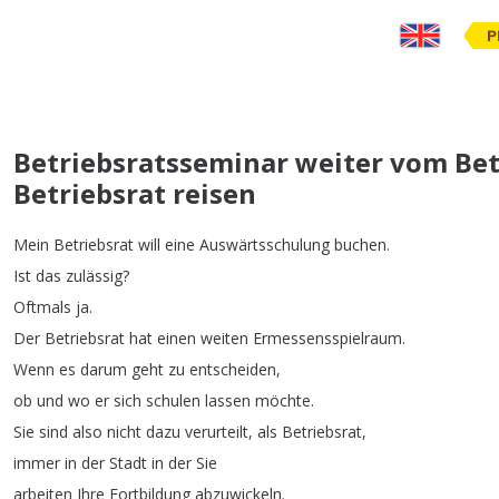
P
Betriebsratsseminar weiter vom Bet
Betriebsrat reisen
Mein
Betriebsrat
will
eine
Auswärtsschulung
buchen
.
Ist
das
zulässig
?
Oftmals
ja
.
Der
Betriebsrat
hat
einen
weiten
Ermessensspielraum
.
Wenn
es
darum
geht
zu
entscheiden
,
ob
und
wo
er
sich
schulen
lassen
möchte
.
Sie
sind
also
nicht
dazu
verurteilt
,
als
Betriebsrat
,
immer
in
der
Stadt
in
der
Sie
arbeiten
Ihre
Fortbildung
abzuwickeln
.