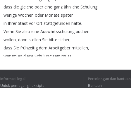
dass
die
gleiche
oder
eine
ganz
ähnliche
Schulung
wenige
Wochen
oder
Monate
später
in
Ihrer
Stadt
vor
Ort
stattgefunden
hätte
.
Wenn
Sie
also
eine
Auswärtsschulung
buchen
wollen
,
dann
stellen
Sie
bitte
sicher
,
dass
Sie
frühzeitig
dem
Arbeitgeber
mitteilen
,
warum
es
diese
Schulung
sein
muss
und
keine
andere
sein
kann
.
Ein
Gesichtspunkt
der
vom
Informasi legal
Pertolongan dan bantuan
Bundesarbeitsgericht
insoweit
anerkannt
wird
,
Untuk pemegang hak cipta
Bantuan
ist
dass
Sie
bereits
vertraut
sind
mit
einem
Referenten
Kebijakan Privasi
FAQ
oder
dass
Sie
Einfluss
haben
nehmen
können
Terms of Use
auf
die
Themenwahl
der
Schulung
.
Ekstensi peramban