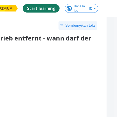
Bahasa

Start learning
ID
REMIUM
ibu
:
Sembunyikan teks
rieb entfernt - wann darf der