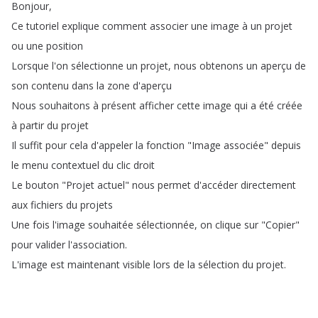
Bonjour
,
Ce
tutoriel
explique
comment
associer
une
image
à
un
projet
ou
une
position
Lorsque
l'on
sélectionne
un
projet
,
nous
obtenons
un
aperçu
de
son
contenu
dans
la
zone
d'aperçu
Nous
souhaitons
à
présent
afficher
cette
image
qui
a
été
créée
à
partir
du
projet
Il
suffit
pour
cela
d'appeler
la
fonction
"
Image
associée
"
depuis
le
menu
contextuel
du
clic
droit
Le
bouton
"
Projet
actuel
"
nous
permet
d'accéder
directement
aux
fichiers
du
projets
Une
fois
l'image
souhaitée
sélectionnée
,
on
clique
sur
"
Copier
"
pour
valider
l'association
.
L'image
est
maintenant
visible
lors
de
la
sélection
du
projet
.