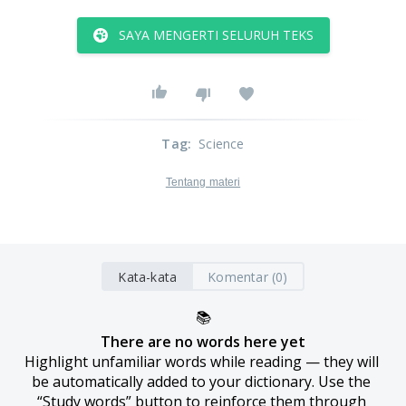
SAYA MENGERTI SELURUH TEKS
Tag
:
Science
Tentang materi
Kata-kata
Komentar (0)
📚
There are no words here yet
Highlight unfamiliar words while reading — they will 
be automatically added to your dictionary. Use the 
“Study words” button to reinforce them through 