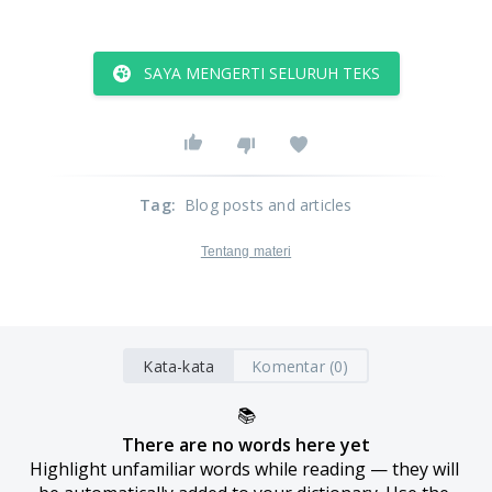
SAYA MENGERTI SELURUH TEKS
Tag
:
Blog posts and articles
Tentang materi
Kata-kata
Komentar (0)
📚
There are no words here yet
Highlight unfamiliar words while reading — they will 