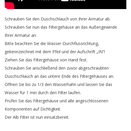
Schrauben
Sie
den
Duschschlauch
von
Ihrer
Armatur
ab
.
Schrauben
Sie
nun
das
Filtergehäuse
an
das
Außengewinde
Ihrer
Armatur
an
.
Bitte
beachten
Sie
die
Wasser-Durchflussrichtung
,
gekennzeichnet
mit
dem
Pfeil
und
der
Aufschrift
„
IN
“!
Ziehen
Sie
das
Filtergehäuse
von
Hand
fest
.
Schrauben
Sie
anschließend
den
zuvor
abgeschraubten
Duschschlauch
an
das
untere
Ende
des
Filtergehäuses
an
.
Öffnen
Sie
bis
zu
1/3
den
Wasserhahn
und
lassen
Sie
das
Wasser
für
1
min
durch
den
Filter
laufen
.
Prüfen
Sie
das
Filtergehäuse
und
alle
angeschlossenen
Komponenten
auf
Dichtigkeit
.
Der
Alb
Filter
ist
nun
einsatzbereit
.