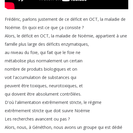
Frédéric
,
parlons
justement
de
ce
déficit
en
OCT
,
la
maladie
de
Noémie
.
En
quoi
est-ce
que
ça
consiste
?
Alors
,
le
déficit
en
OCT
,
la
maladie
de
Noémie
,
appartient
à
une
famille
plus
large
des
déficits
enzymatiques
,
au
niveau
du
foie
,
qui
fait
que
le
foie
ne
métabolise
plus
normalement
un
certain
nombre
de
produits
biologiques
et
on
voit
l'accumulation
de
substances
qui
peuvent
être
toxiques
,
neurotoxiques
,
et
qui
doivent
être
absolument
contrôlées
.
D'où
l'alimentation
extrêmement
stricte
,
le
régime
extrêmement
stricte
que
doit
suivre
Noémie
Les
recherches
avancent
ou
pas
?
Alors
,
nous
,
à
Généthon
,
nous
avons
un
groupe
qui
est
dédié