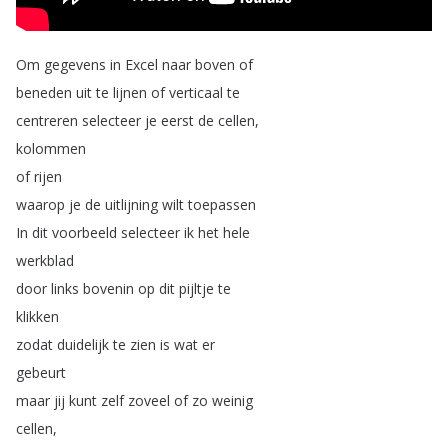
Om
gegevens
in
Excel
naar
boven
of
beneden
uit
te
lijnen
of
verticaal
te
centreren
selecteer
je
eerst
de
cellen
,
kolommen
of
rijen
waarop
je
de
uitlijning
wilt
toepassen
In
dit
voorbeeld
selecteer
ik
het
hele
werkblad
door
links
bovenin
op
dit
pijltje
te
klikken
zodat
duidelijk
te
zien
is
wat
er
gebeurt
maar
jij
kunt
zelf
zoveel
of
zo
weinig
cellen
,