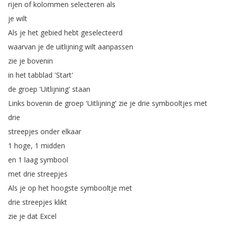
rijen
of
kolommen
selecteren
als
je
wilt
Als
je
het
gebied
hebt
geselecteerd
waarvan
je
de
uitlijning
wilt
aanpassen
zie
je
bovenin
in
het
tabblad
'Start'
de
groep
'Uitlijning'
staan
Links
bovenin
de
groep
'Uitlijning'
zie
je
drie
symbooltjes
met
drie
streepjes
onder
elkaar
1
hoge
, 1
midden
en
1
laag
symbool
met
drie
streepjes
Als
je
op
het
hoogste
symbooltje
met
drie
streepjes
klikt
zie
je
dat
Excel