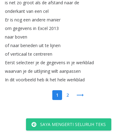
is
net
zo
groot
als
de
afstand
naar
de
onderkant
van
een
cel
Er
is
nog
een
andere
manier
om
gegevens
in
Excel
2013
naar
boven
of
naar
beneden
uit
te
lijnen
of
verticaal
te
centreren
Eerst
selecteer
je
de
gegevens
in
je
werkblad
waarvan
je
de
uitlijning
wilt
aanpassen
In
dit
voorbeeld
heb
ik
het
hele
werkblad
1
2
SAYA MENGERTI SELURUH TEKS