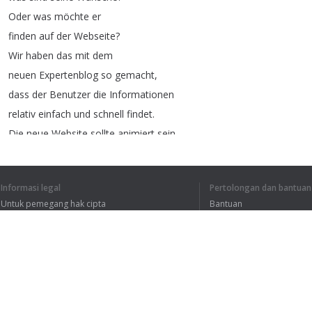
Oder
was
möchte
er
finden
auf
der
Webseite
?
Wir
haben
das
mit
dem
neuen
Expertenblog
so
gemacht
,
dass
der
Benutzer
die
Informationen
relativ
einfach
und
schnell
findet
.
Die
neue
Website
sollte
animiert
sein
und
auch
auf
allen
Apple-Geräten
ohne
Flash
funktionieren
.
Informasi legal
Pertolongan dan bantuan
Eine
Firma
wie
Parkettum
Untuk pemegang hak cipta
Bantuan
hat
sehr
viele
Referenzen
Kebijakan Privasi
FAQ
und
sehr
viele
unterschiedliche
Zielgruppen
,
Terms of Use
private
Haushalte
,
Unternehmer
,
große
Firmen
und
auch
öffentliche
Träger
.
Und
die
möchte
man
Ekstensi peramban
mit
unterschiedlichen
Inhalten
abholen
,