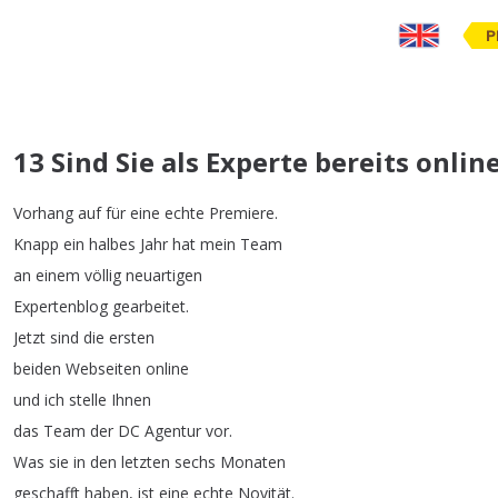
P
13 Sind Sie als Experte bereits onlin
Vorhang
auf
für
eine
echte
Premiere
.
Knapp
ein
halbes
Jahr
hat
mein
Team
an
einem
völlig
neuartigen
Expertenblog
gearbeitet
.
Jetzt
sind
die
ersten
beiden
Webseiten
online
und
ich
stelle
Ihnen
das
Team
der
DC
Agentur
vor
.
Was
sie
in
den
letzten
sechs
Monaten
geschafft
haben
,
ist
eine
echte
Novität
.