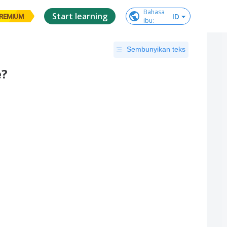
Bahasa

Start learning
ID
REMIUM
ibu
:
Sembunyikan teks
e?