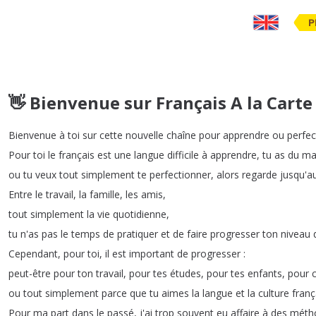
P
👋 Bienvenue sur Français A la Carte
Bienvenue
à
toi
sur
cette
nouvelle
chaîne
pour
apprendre
ou
perfec
Pour
toi
le
français
est
une
langue
difficile
à
apprendre
,
tu
as
du
ma
ou
tu
veux
tout
simplement
te
perfectionner
,
alors
regarde
jusqu'a
Entre
le
travail
,
la
famille
,
les
amis
,
tout
simplement
la
vie
quotidienne
,
tu
n'as
pas
le
temps
de
pratiquer
et
de
faire
progresser
ton
niveau
Cependant
,
pour
toi
,
il
est
important
de
progresser
:
peut-être
pour
ton
travail
,
pour
tes
études
,
pour
tes
enfants
,
pour
ou
tout
simplement
parce
que
tu
aimes
la
langue
et
la
culture
franç
Pour
ma
part
dans
le
passé
,
j'ai
trop
souvent
eu
affaire
à
des
méth