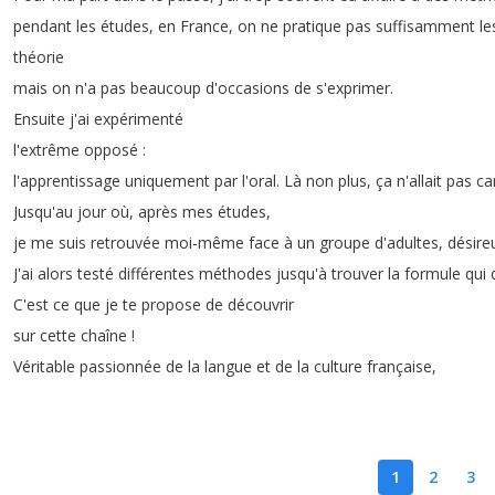
pendant
les
études
,
en
France
,
on
ne
pratique
pas
suffisamment
le
théorie
mais
on
n'a
pas
beaucoup
d'occasions
de
s'exprimer
.
Ensuite
j'ai
expérimenté
l'extrême
opposé
:
l'apprentissage
uniquement
par
l'oral
.
Là
non
plus
,
ça
n'allait
pas
ca
Jusqu'au
jour
où
,
après
mes
études
,
je
me
suis
retrouvée
moi-même
face
à
un
groupe
d'adultes
,
désire
J'ai
alors
testé
différentes
méthodes
jusqu'à
trouver
la
formule
qui
C'est
ce
que
je
te
propose
de
découvrir
sur
cette
chaîne
!
Véritable
passionnée
de
la
langue
et
de
la
culture
française
,
1
2
3