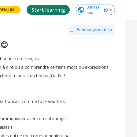
Bahasa

Start learning
ID
REMIUM
ibu
:
Sembunyikan teks
 😊
tionner
ton
français
.
l
à
dire
ou
à
comprendre
certains
mots
ou
expressions
u
bout
tu
auras
un
bonus
à
la
fin
!
de
français
comme
tu
le
voudrais
.
communiquer
avec
ton
entourage
aises
!
odes
qui
ne
me
correspondaient
pas
: