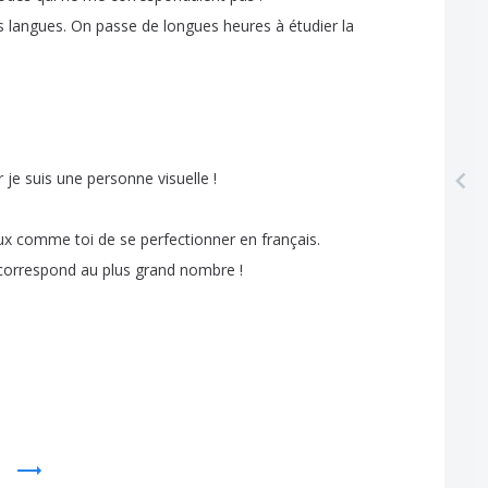
s
langues
.
On
passe
de
longues
heures
à
étudier
la
r
je
suis
une
personne
visuelle
!
ux
comme
toi
de
se
perfectionner
en
français
.
correspond
au
plus
grand
nombre
!