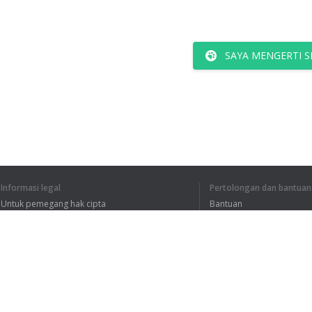
SAYA MENGERTI S
Informasi legal
Pertolongan dan bantuan
Untuk pemegang hak cipta
Bantuan
Kebijakan Privasi
FAQ
Terms of Use
Ekstensi peramban