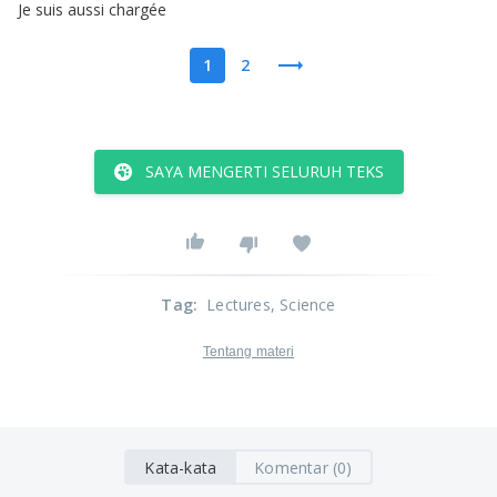
Je
suis
aussi
chargée
1
2
SAYA MENGERTI SELURUH TEKS
Tag
:
Lectures
, Science
Tentang materi
Kata-kata
Komentar (0)