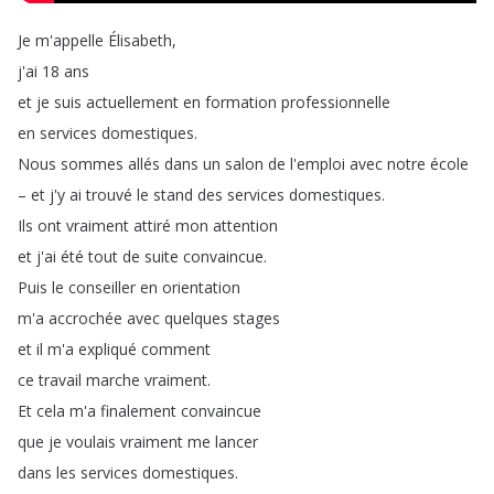
Je
m'appelle
Élisabeth
,
j'ai
18
ans
et
je
suis
actuellement
en
formation
professionnelle
en
services
domestiques
.
Nous
sommes
allés
dans
un
salon
de
l'emploi
avec
notre
école
–
et
j'y
ai
trouvé
le
stand
des
services
domestiques
.
Ils
ont
vraiment
attiré
mon
attention
et
j'ai
été
tout
de
suite
convaincue
.
Puis
le
conseiller
en
orientation
m'a
accrochée
avec
quelques
stages
et
il
m'a
expliqué
comment
ce
travail
marche
vraiment
.
Et
cela
m'a
finalement
convaincue
que
je
voulais
vraiment
me
lancer
dans
les
services
domestiques
.