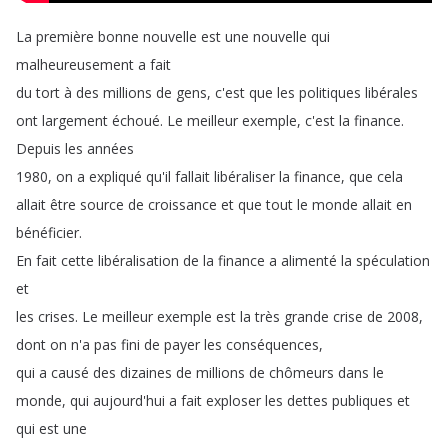
La
première
bonne
nouvelle
est
une
nouvelle
qui
malheureusement
a
fait
du
tort
à
des
millions
de
gens
,
c'est
que
les
politiques
libérales
ont
largement
échoué
.
Le
meilleur
exemple
,
c'est
la
finance
.
Depuis
les
années
1980,
on
a
expliqué
qu'il
fallait
libéraliser
la
finance
,
que
cela
allait
être
source
de
croissance
et
que
tout
le
monde
allait
en
bénéficier
.
En
fait
cette
libéralisation
de
la
finance
a
alimenté
la
spéculation
et
les
crises
.
Le
meilleur
exemple
est
la
très
grande
crise
de
2008,
dont
on
n'a
pas
fini
de
payer
les
conséquences
,
qui
a
causé
des
dizaines
de
millions
de
chômeurs
dans
le
monde
,
qui
aujourd'hui
a
fait
exploser
les
dettes
publiques
et
qui
est
une