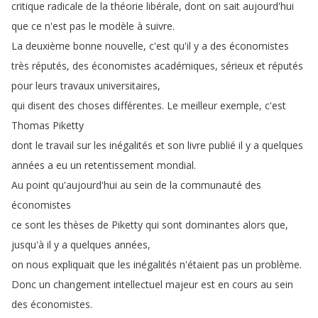
critique
radicale
de
la
théorie
libérale
,
dont
on
sait
aujourd'hui
que
ce
n'est
pas
le
modèle
à
suivre
.
La
deuxième
bonne
nouvelle
,
c'est
qu'il
y
a
des
économistes
très
réputés
,
des
économistes
académiques
,
sérieux
et
réputés
pour
leurs
travaux
universitaires
,
qui
disent
des
choses
différentes
.
Le
meilleur
exemple
,
c'est
Thomas
Piketty
dont
le
travail
sur
les
inégalités
et
son
livre
publié
il
y
a
quelques
années
a
eu
un
retentissement
mondial
.
Au
point
qu'aujourd'hui
au
sein
de
la
communauté
des
économistes
ce
sont
les
thèses
de
Piketty
qui
sont
dominantes
alors
que
,
jusqu'à
il
y
a
quelques
années
,
on
nous
expliquait
que
les
inégalités
n'étaient
pas
un
problème
.
Donc
un
changement
intellectuel
majeur
est
en
cours
au
sein
des
économistes
.