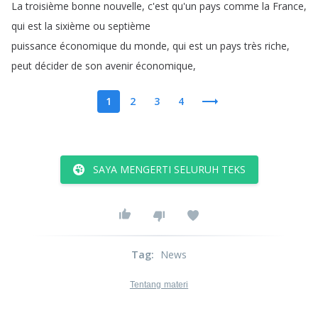
La
troisième
bonne
nouvelle
,
c'est
qu'un
pays
comme
la
France
,
qui
est
la
sixième
ou
septième
puissance
économique
du
monde
,
qui
est
un
pays
très
riche
,
peut
décider
de
son
avenir
économique
,
1
2
3
4
SAYA MENGERTI SELURUH TEKS
Tag
:
News
Tentang materi