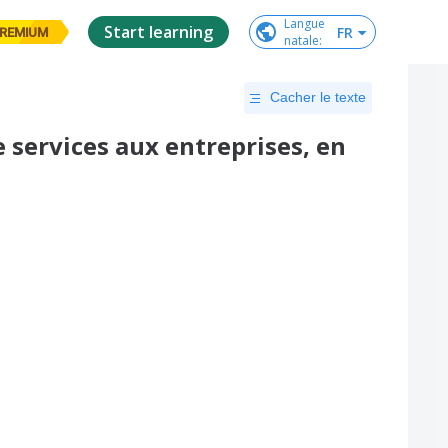
Langue

Start learning
FR
REMIUM
natale
:
Cacher le texte
e services aux entreprises, en