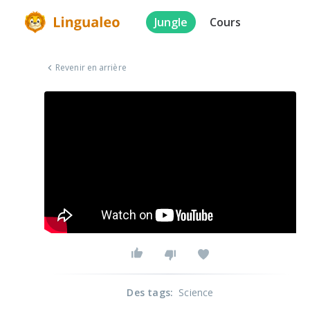
Jungle
Cours
Revenir en arrière
Des tags
:
Science