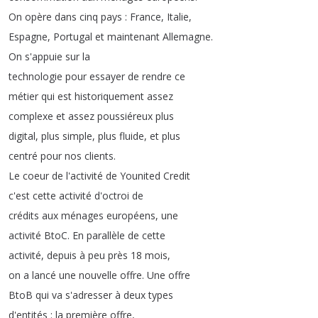
On
opère
dans
cinq
pays
:
France
,
Italie
,
Espagne
,
Portugal
et
maintenant
Allemagne
.
On
s'appuie
sur
la
technologie
pour
essayer
de
rendre
ce
métier
qui
est
historiquement
assez
complexe
et
assez
poussiéreux
plus
digital
,
plus
simple
,
plus
fluide
,
et
plus
centré
pour
nos
clients
.
Le
coeur
de
l'activité
de
Younited
Credit
c'est
cette
activité
d'octroi
de
crédits
aux
ménages
européens
,
une
activité
BtoC
.
En
parallèle
de
cette
activité
,
depuis
à
peu
près
18
mois
,
on
a
lancé
une
nouvelle
offre
.
Une
offre
BtoB
qui
va
s'adresser
à
deux
types
d'entités
:
la
première
offre
,