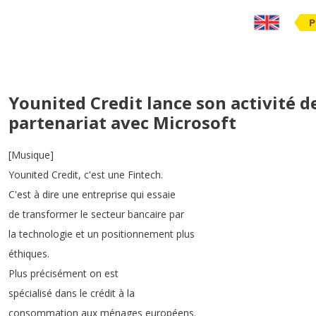
P
Younited Credit lance son activité d
partenariat avec Microsoft
[
Musique
]
Younited
Credit
,
c'est
une
Fintech
.
C'est
à
dire
une
entreprise
qui
essaie
de
transformer
le
secteur
bancaire
par
la
technologie
et
un
positionnement
plus
éthiques
.
Plus
précisément
on
est
spécialisé
dans
le
crédit
à
la
consommation
aux
ménages
européens
.