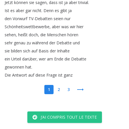
Jetzt
können
sie
sagen
,
dass
ist
ja
aber
trivial
.
Ist
es
aber
gar
nicht
.
Denn
es
gibt
ja
den
Vorwurf
TV-Debatten
seien
nur
Schönheitswettbewerbe
,
aber
was
wir
hier
sehen
,
heißt
doch
,
die
Menschen
hören
sehr
genau
zu
während
der
Debatte
und
sie
bilden
sich
auf
Basis
der
Inhalte
ein
Urteil
darüber
,
wer
am
Ende
die
Debatte
gewonnen
hat
.
Die
Antwort
auf
diese
Frage
ist
ganz
1
2
3
J’AI COMPRIS TOUT LE TEXTE