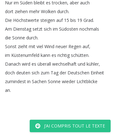
Nur
im
Süden
bleibt
es
trocken
,
aber
auch
dort
ziehen
mehr
Wolken
durch
.
Die
Höchstwerte
steigen
auf
15
bis
19
Grad
.
Am
Dienstag
setzt
sich
im
Südosten
nochmals
die
Sonne
durch
.
Sonst
zieht
mit
viel
Wind
neuer
Regen
auf
,
im
Küstenumfeld
kann
es
richtig
schütten
.
Danach
wird
es
überall
wechselhaft
und
kühler
,
doch
deuten
sich
zum
Tag
der
Deutschen
Einheit
zumindest
in
Sachen
Sonne
wieder
Lichtblicke
an
.
J’AI COMPRIS TOUT LE TEXTE