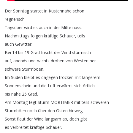
Der
Sonntag
startet
in
Küstennähe
schon
regnerisch
.
Tagsüber
wird
es
auch
in
der
Mitte
nass
.
Nachmittags
folgen
kräftige
Schauer
,
teils
auch
Gewitter
.
Bei
14
bis
19
Grad
frischt
der
Wind
stürmisch
auf
,
abends
und
nachts
drohen
von
Westen
her
schwere
Sturmböen
.
Im
Süden
bleibt
es
dagegen
trocken
mit
längerem
Sonnenschein
und
die
Luft
erwärmt
sich
örtlich
bis
nahe
25
Grad
.
Am
Montag
fegt
Sturm
MORTIMER
mit
teils
schweren
Sturmböen
noch
über
den
Osten
hinweg
.
Sonst
flaut
der
Wind
langsam
ab
,
doch
gibt
es
verbreitet
kräftige
Schauer
.