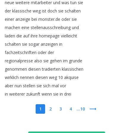
neue
weitere
mitarbeiter
und
was
tun
sie
der
klassische
weg
ist
doch
sie
schalten
einer
anzeige
bei
monster
.
de
oder
sie
machen
eine
stellenausschreibung
und
laden
die
auf
ihre
homepage
vielleicht
schalten
sie
sogar
anzeigen
in
fachzeitschriften
oder
der
regionalpresse
also
sie
gehen
im
grunde
genommen
diesen
tradierten
klassischen
wirklich
nennen
diesen
weg
10
akquise
aber
nun
stellen
sie
sich
mal
vor
in
weiterer
zukunft
wenn
sie
in
drei
1
2
3
4
...10