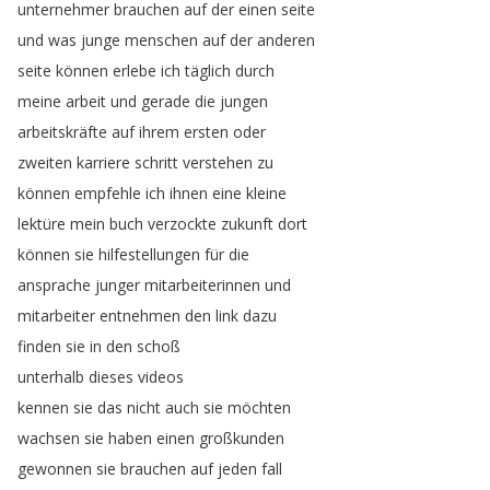
unternehmer
brauchen
auf
der
einen
seite
und
was
junge
menschen
auf
der
anderen
seite
können
erlebe
ich
täglich
durch
meine
arbeit
und
gerade
die
jungen
arbeitskräfte
auf
ihrem
ersten
oder
zweiten
karriere
schritt
verstehen
zu
können
empfehle
ich
ihnen
eine
kleine
lektüre
mein
buch
verzockte
zukunft
dort
können
sie
hilfestellungen
für
die
ansprache
junger
mitarbeiterinnen
und
mitarbeiter
entnehmen
den
link
dazu
finden
sie
in
den
schoß
unterhalb
dieses
videos
kennen
sie
das
nicht
auch
sie
möchten
wachsen
sie
haben
einen
großkunden
gewonnen
sie
brauchen
auf
jeden
fall