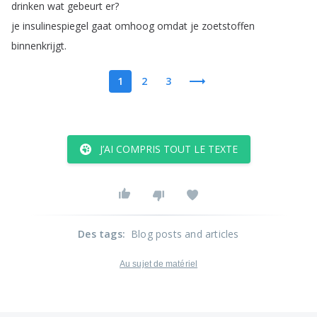
drinken
wat
gebeurt
er
?
je
insulinespiegel
gaat
omhoog
omdat
je
zoetstoffen
binnenkrijgt
.
1
2
3
J’AI COMPRIS TOUT LE TEXTE
Des tags
:
Blog posts and articles
Au sujet de matériel