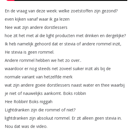
En
de
vraag
van
deze
week
:
welke
zoetstoffen
zijn
gezond
?
even
kijken
vanaf
waar
ik
ga
lezen
Nee
wat
zijn
andere
dorstlessers
hoe
zit
het
met
al
die
light
producten
met
drinken
en
dergelijke
?
Ik
heb
namelijk
gehoord
dat
er
stevia
of
andere
rommel
inzit
,
He
stevia
is
geen
rommel
.
Andere
rommel
hebben
we
het
zo
over
..
waardoor
er
nog
steeds
net
zoveel
suiker
inzit
als
bij
de
normale
variant
van
hetzelfde
merk
wat
zijn
andere
goeie
dorstlessers
naast
water
en
thee
waarbij
je
niet
of
nauwelijks
aankomt
.
Boks
robbin
Hee
Robbin
!
Boks
niggah
Lightdranken
zijn
die
rommel
of
niet
?
lightdranken
zijn
absoluut
rommel
.
Er
zit
alleen
geen
stevia
in
.
Nou
dat
was
de
video
.