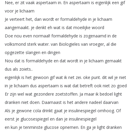
Nee
,
er
zit
vaak
aspertaam
in
.
En
aspertaam
is
eigenlijk
een
gif
voor
je
lichaam
Je
verteert
het
,
dan
wordt
er
formaldehyde
in
je
lichaam
aangemaakt
.
je
denkt
eh
wat
is
dat
moeilijke
woord
Doe
nou
even
normaal
!
formaldehyde
is
zogenaamd
in
de
volksmond
sterk
water
.
van
Biologieles
van
vroeger
,
al
die
opgezette
slangen
en
dingen
Nou
dat
is
formaldehyde
en
dat
wordt
in
je
lichaam
gemaakt
dus
als
zoiets
..
eigenlijk
is
het
gewoon
gif
wat
ik
net
zei
.
oke
punt
.
dit
wil
je
niet
in
je
lichaam
dus
aspertaam
is
wat
dat
betreft
ook
niet
zo
goed
Er
zijn
wel
wat
gezondere
zoetstoffen
.
Ja
maar
ik
bedoel
light
dranken
niet
doen
.
Daarnaast
is
het
andere
nadeel
daarvan
Als
je
gewone
cola
drinkt
gaat
je
insulinespiegel
omhoog
.
Of
eerst
je
glucosespiegel
en
dan
je
insulinespiegel
en
kun
je
tenminste
glucose
opnemen
.
En
ga
je
light
dranken