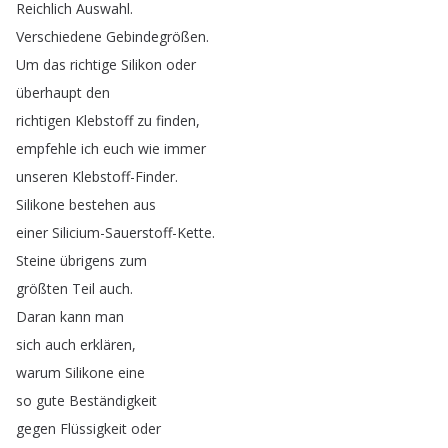
Reichlich
Auswahl
.
Verschiedene
Gebindegrößen
.
Um
das
richtige
Silikon
oder
überhaupt
den
richtigen
Klebstoff
zu
finden
,
empfehle
ich
euch
wie
immer
unseren
Klebstoff-Finder
.
Silikone
bestehen
aus
einer
Silicium-Sauerstoff-Kette
.
Steine
übrigens
zum
größten
Teil
auch
.
Daran
kann
man
sich
auch
erklären
,
warum
Silikone
eine
so
gute
Beständigkeit
gegen
Flüssigkeit
oder