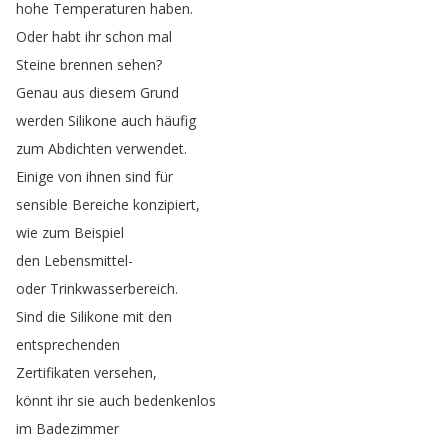
hohe
Temperaturen
haben
.
Oder
habt
ihr
schon
mal
Steine
brennen
sehen
?
Genau
aus
diesem
Grund
werden
Silikone
auch
häufig
zum
Abdichten
verwendet
.
Einige
von
ihnen
sind
für
sensible
Bereiche
konzipiert
,
wie
zum
Beispiel
den
Lebensmittel-
oder
Trinkwasserbereich
.
Sind
die
Silikone
mit
den
entsprechenden
Zertifikaten
versehen
,
könnt
ihr
sie
auch
bedenkenlos
im
Badezimmer