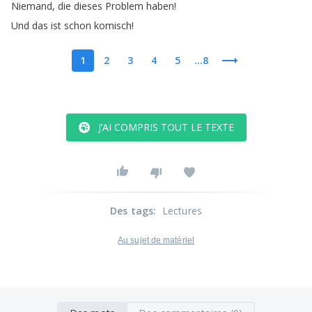
Niemand
,
die
dieses
Problem
haben
!
Und
das
ist
schon
komisch
!
1
2
3
4
5
...8
J’AI COMPRIS TOUT LE TEXTE
Des tags
:
Lectures
Au sujet de matériel