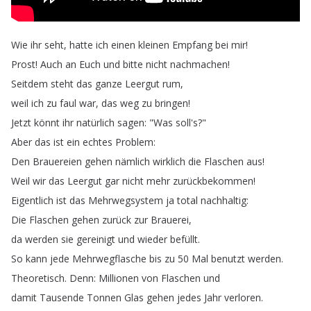
Wie
ihr
seht
,
hatte
ich
einen
kleinen
Empfang
bei
mir
!
Prost
!
Auch
an
Euch
und
bitte
nicht
nachmachen
!
Seitdem
steht
das
ganze
Leergut
rum
,
weil
ich
zu
faul
war
,
das
weg
zu
bringen
!
Jetzt
könnt
ihr
natürlich
sagen
: "
Was
soll's
?"
Aber
das
ist
ein
echtes
Problem
:
Den
Brauereien
gehen
nämlich
wirklich
die
Flaschen
aus
!
Weil
wir
das
Leergut
gar
nicht
mehr
zurückbekommen
!
Eigentlich
ist
das
Mehrwegsystem
ja
total
nachhaltig
:
Die
Flaschen
gehen
zurück
zur
Brauerei
,
da
werden
sie
gereinigt
und
wieder
befüllt
.
So
kann
jede
Mehrwegflasche
bis
zu
50
Mal
benutzt
werden
.
Theoretisch
.
Denn
:
Millionen
von
Flaschen
und
damit
Tausende
Tonnen
Glas
gehen
jedes
Jahr
verloren
.