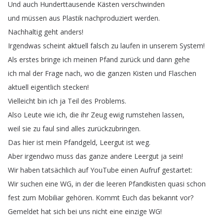
Und
auch
Hunderttausende
Kästen
verschwinden
und
müssen
aus
Plastik
nachproduziert
werden
.
Nachhaltig
geht
anders
!
Irgendwas
scheint
aktuell
falsch
zu
laufen
in
unserem
System
!
Als
erstes
bringe
ich
meinen
Pfand
zurück
und
dann
gehe
ich
mal
der
Frage
nach
,
wo
die
ganzen
Kisten
und
Flaschen
aktuell
eigentlich
stecken
!
Vielleicht
bin
ich
ja
Teil
des
Problems
.
Also
Leute
wie
ich
,
die
ihr
Zeug
ewig
rumstehen
lassen
,
weil
sie
zu
faul
sind
alles
zurückzubringen
.
Das
hier
ist
mein
Pfandgeld
,
Leergut
ist
weg
.
Aber
irgendwo
muss
das
ganze
andere
Leergut
ja
sein
!
Wir
haben
tatsächlich
auf
YouTube
einen
Aufruf
gestartet
:
Wir
suchen
eine
WG
,
in
der
die
leeren
Pfandkisten
quasi
schon
fest
zum
Mobiliar
gehören
.
Kommt
Euch
das
bekannt
vor
?
Gemeldet
hat
sich
bei
uns
nicht
eine
einzige
WG
!