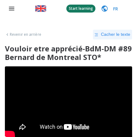
FR
Start learning
Revenir en arrière
Cacher le texte
Vouloir etre apprécié-BdM-DM #89
Bernard de Montreal STO*