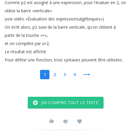
Comme
p2
est
assigné
à
une
expression
,
pour
l'évaluer
en
2,
on
utilise
la
barre
«verticale»
(
voir
vidéo
«Évaluation
des
expressionsalgébriques»
).
On
écrit
alors
,
p2
suivi
de
la
barre
verticale
,
qu'on
obtient
à
partir
de
la
touche
«
=
»
,
et
on
complète
par
x
=2.
Le
résultat
est
affiché
.
Pour
définir
une
fonction
,
trois
syntaxes
peuvent
être
utilisées
.
1
2
3
4
J’AI COMPRIS TOUT LE TEXTE