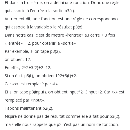
Et
dans
la
troisième
,
on
a
défini
une
fonction
.
Donc
une
règle
qui
associe
à
l'entrée
x
la
sortie
p3(
x
).
Autrement
dit
,
une
fonction
est
une
règle
de
correspondance
qui
associe
à
la
variable
x
le
résultat
p3(
x
).
Dans
notre
cas
,
c'est
de
mettre
«l'entrée»
au
carré
+ 3
fois
«l'entrée»
+ 2,
pour
obtenir
la
«sortie»
.
Par
exemple
,
si
on
tape
p3(2),
on
obtient
12.
En
effet
, 2^2+3(2)+2=12.
Si
on
écrit
p3(
t
),
on
obtient
t
^2+3(
t
)+2.
Car
«x»
est
remplacé
par
«t»
..
Et
si
on
tape
p3(
input
),
on
obtient
input
^2+3input
+2.
Car
«x»
est
remplacé
par
«input»
.
Tapons
maintenant
p2(2).
Nspire
ne
donne
pas
de
résultat
comme
elle
a
fait
pour
p3(2),
mais
elle
nous
rappelle
que
p2
n'est
pas
un
nom
de
fonction
.