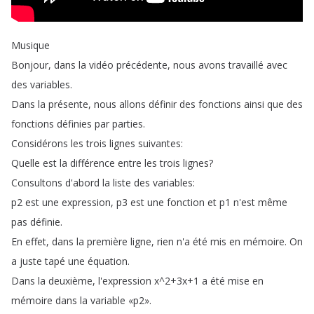
Musique
Bonjour
,
dans
la
vidéo
précédente
,
nous
avons
travaillé
avec
des
variables
.
Dans
la
présente
,
nous
allons
définir
des
fonctions
ainsi
que
des
fonctions
définies
par
parties
.
Considérons
les
trois
lignes
suivantes
:
Quelle
est
la
différence
entre
les
trois
lignes
?
Consultons
d'abord
la
liste
des
variables
:
p2
est
une
expression
,
p3
est
une
fonction
et
p1
n'est
même
pas
définie
.
En
effet
,
dans
la
première
ligne
,
rien
n'a
été
mis
en
mémoire
.
On
a
juste
tapé
une
équation
.
Dans
la
deuxième
,
l'expression
x
^2+3x
+1
a
été
mise
en
mémoire
dans
la
variable
«p2»
.