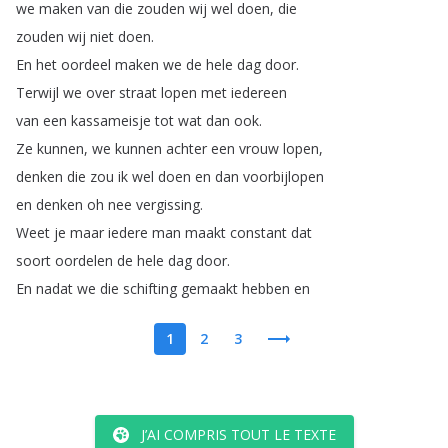
we
maken
van
die
zouden
wij
wel
doen
,
die
zouden
wij
niet
doen
.
En
het
oordeel
maken
we
de
hele
dag
door
.
Terwijl
we
over
straat
lopen
met
iedereen
van
een
kassameisje
tot
wat
dan
ook
.
Ze
kunnen
,
we
kunnen
achter
een
vrouw
lopen
,
denken
die
zou
ik
wel
doen
en
dan
voorbijlopen
en
denken
oh
nee
vergissing
.
Weet
je
maar
iedere
man
maakt
constant
dat
soort
oordelen
de
hele
dag
door
.
En
nadat
we
die
schifting
gemaakt
hebben
en
1
2
3
J’AI COMPRIS TOUT LE TEXTE