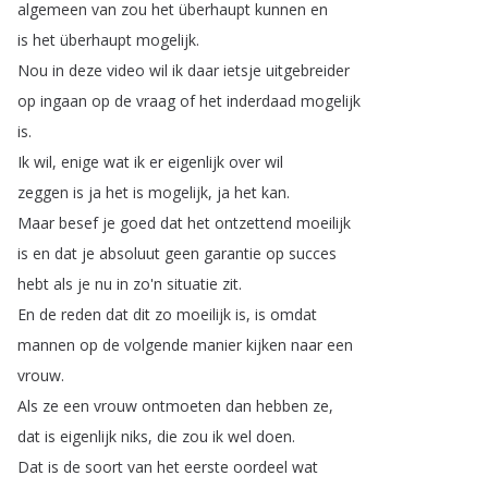
algemeen
van
zou
het
überhaupt
kunnen
en
is
het
überhaupt
mogelijk
.
Nou
in
deze
video
wil
ik
daar
ietsje
uitgebreider
op
ingaan
op
de
vraag
of
het
inderdaad
mogelijk
is
.
Ik
wil
,
enige
wat
ik
er
eigenlijk
over
wil
zeggen
is
ja
het
is
mogelijk
,
ja
het
kan
.
Maar
besef
je
goed
dat
het
ontzettend
moeilijk
is
en
dat
je
absoluut
geen
garantie
op
succes
hebt
als
je
nu
in
zo'n
situatie
zit
.
En
de
reden
dat
dit
zo
moeilijk
is
,
is
omdat
mannen
op
de
volgende
manier
kijken
naar
een
vrouw
.
Als
ze
een
vrouw
ontmoeten
dan
hebben
ze
,
dat
is
eigenlijk
niks
,
die
zou
ik
wel
doen
.
Dat
is
de
soort
van
het
eerste
oordeel
wat