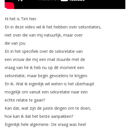
Hi
het
is
Tim
hier
.
En
in
deze
video
wil
ik
het
hebben
over
seksrelaties
,
niet
over
die
van
mij
natuurlijk
,
maar
over
die
van
jou
.
En
in
het
specifiek
over
de
seksrelatie
van
een
vrouw
die
mij
een
mail
stuurde
met
de
vraag
van
hé
ik
heb
nu
op
dit
moment
een
seksrelatie
,
maar
begin
gevoelens
te
krijgen
.
En
ik-
Wat
ik
eigenlijk
wil
weten
is
het
überhaupt
mogelijk
om
vanuit
een
seksrelatie
naar
een
echte
relatie
te
gaan
?
Kan
dat
,
wat
zijn
de
juiste
dingen
om
te
doen
,
hoe
kan
ik
dat
het
beste
aanpakken
?
Eigenlijk
hele
algemene-
De
vraag
was
heel