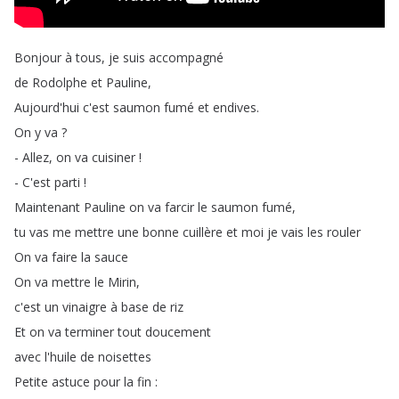
Bonjour
à
tous
,
je
suis
accompagné
de
Rodolphe
et
Pauline
,
Aujourd'hui
c'est
saumon
fumé
et
endives
.
On
y
va
?
-
Allez
,
on
va
cuisiner
!
-
C'est
parti
!
Maintenant
Pauline
on
va
farcir
le
saumon
fumé
,
tu
vas
me
mettre
une
bonne
cuillère
et
moi
je
vais
les
rouler
On
va
faire
la
sauce
On
va
mettre
le
Mirin
,
c'est
un
vinaigre
à
base
de
riz
Et
on
va
terminer
tout
doucement
avec
l'huile
de
noisettes
Petite
astuce
pour
la
fin
: