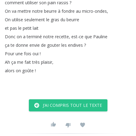
comment
utiliser
son
pain
rassis
?
On
va
mettre
notre
beurre
à
fondre
au
micro-ondes
,
On
utilise
seulement
le
gras
du
beurre
et
pas
le
petit
lait
Donc
on
a
terminé
notre
recette
,
est-ce
que
Pauline
ça
te
donne
envie
de
gouter
les
endives
?
Pour
une
fois
oui
!
Ah
ça
me
fait
très
plaisir
,
alors
on
goûte
!
J’AI COMPRIS TOUT LE TEXTE