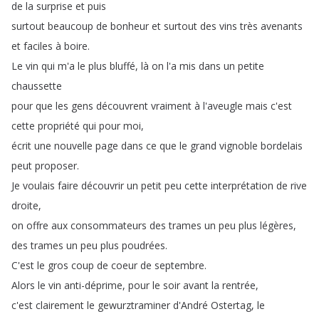
de
la
surprise
et
puis
surtout
beaucoup
de
bonheur
et
surtout
des
vins
très
avenants
et
faciles
à
boire
.
Le
vin
qui
m'a
le
plus
bluffé
,
là
on
l'a
mis
dans
un
petite
chaussette
pour
que
les
gens
découvrent
vraiment
à
l'aveugle
mais
c'est
cette
propriété
qui
pour
moi
,
écrit
une
nouvelle
page
dans
ce
que
le
grand
vignoble
bordelais
peut
proposer
.
Je
voulais
faire
découvrir
un
petit
peu
cette
interprétation
de
rive
droite
,
on
offre
aux
consommateurs
des
trames
un
peu
plus
légères
,
des
trames
un
peu
plus
poudrées
.
C'est
le
gros
coup
de
coeur
de
septembre
.
Alors
le
vin
anti-déprime
,
pour
le
soir
avant
la
rentrée
,
c'est
clairement
le
gewurztraminer
d'André
Ostertag
,
le