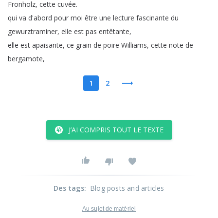
Fronholz
,
cette
cuvée
.
qui
va
d'abord
pour
moi
être
une
lecture
fascinante
du
gewurztraminer
,
elle
est
pas
entêtante
,
elle
est
apaisante
,
ce
grain
de
poire
Williams
,
cette
note
de
bergamote
,
1
2
J’AI COMPRIS TOUT LE TEXTE
Des tags
:
Blog posts and articles
Au sujet de matériel