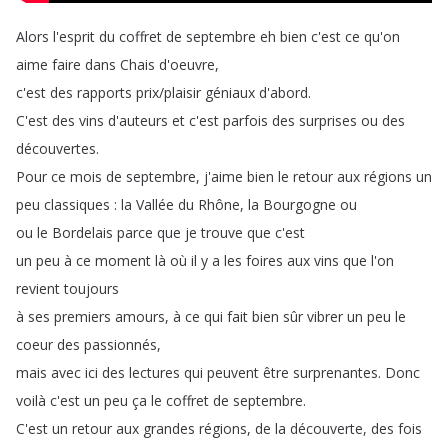
Alors
l'esprit
du
coffret
de
septembre
eh
bien
c'est
ce
qu'on
aime
faire
dans
Chais
d'oeuvre
,
c'est
des
rapports
prix
/
plaisir
géniaux
d'abord
.
C'est
des
vins
d'auteurs
et
c'est
parfois
des
surprises
ou
des
découvertes
.
Pour
ce
mois
de
septembre
,
j'aime
bien
le
retour
aux
régions
un
peu
classiques
:
la
Vallée
du
Rhône
,
la
Bourgogne
ou
ou
le
Bordelais
parce
que
je
trouve
que
c'est
un
peu
à
ce
moment
là
où
il
y
a
les
foires
aux
vins
que
l'on
revient
toujours
à
ses
premiers
amours
,
à
ce
qui
fait
bien
sûr
vibrer
un
peu
le
coeur
des
passionnés
,
mais
avec
ici
des
lectures
qui
peuvent
être
surprenantes
.
Donc
voilà
c'est
un
peu
ça
le
coffret
de
septembre
.
C'est
un
retour
aux
grandes
régions
,
de
la
découverte
,
des
fois