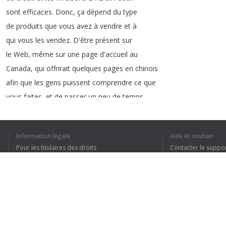
sont
efficaces
.
Donc
,
ça
dépend
du
type
de
produits
que
vous
avez
à
vendre
et
à
qui
vous
les
vendez
.
D'être
présent
sur
le
Web
,
même
sur
une
page
d'accueil
au
Canada
,
qui
offrirait
quelques
pages
en
chinois
afin
que
les
gens
puissent
comprendre
ce
que
vous
faites
,
et
de
passer
un
peu
de
temps
sur
les
réseaux
sociaux
,
et
bien
évidemment
de
mettre
des
annonces
sur
Baidu
ou
Google
Information légale
Aide et soutien
Pour les titulaires des droits
Contacter le suppo
Conditions de confidentialité
FAQ
Terms of Use
1
2
3
4
5
Extension pour le navigateur
J’AI COMPRIS TO