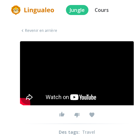
Jungle
Cours
Revenir en arrière
Des tags
:
Travel