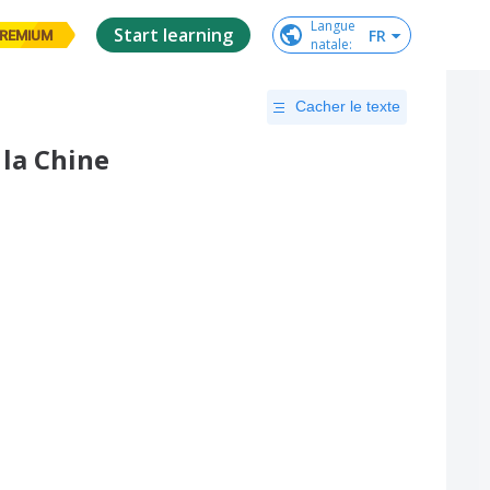
Langue

Start learning
FR
REMIUM
natale
:
Cacher le texte
 la Chine