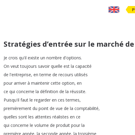
P
Stratégies d’entrée sur le marché de
Je
crois
qu'il
existe
un
nombre
d'options
.
On
veut
toujours
savoir
quelle
est
la
capacité
de
l'entreprise
,
en
terme
de
recours
utilisés
pour
arriver
à
maintenir
cette
option
,
en
ce
qui
concerne
la
définition
de
la
réussite
.
Puisqu'il
faut
le
regarder
en
ces
termes
,
premièrement
du
point
de
vue
de
la
comptabilité
,
quelles
sont
les
attentes
réalistes
en
ce
qui
concerne
le
volume
de
produit
pour
la
première
année
,
la
seconde
année
,
la
troisième