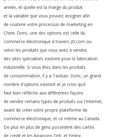
année
,
et
quelle
est
la
marge
du
produit
et
la
variable
que
vous
pouvez
assigner
afin
de
soutenir
votre
processus
de
marketing
en
Chine
.
Donc
,
une
des
options
est
celle
du
commerce
électronique
à
travers
JD
.
com
ou
selon
les
produits
que
vous
avez
à
vendre
,
des
sites
spécialisés
existent
pour
la
fabrication
industrielle
.
Si
vous
êtes
dans
les
produits
de
consommation
,
il
y
a
Taobao
.
Donc
,
un
grand
nombre
d'options
existent
et
je
crois
qu'il
faut
bien
réfléchir
aux
différentes
façons
de
vendre
certains
types
de
produits
sur
l'Internet
,
avant
de
créer
votre
propre
plateforme
de
commerce
électronique
,
et
ce
même
au
Canada
.
De
plus
en
plus
de
gens
possèdent
des
cartes
de
crédit
et
les
livraisons
DHL
et
Fedex