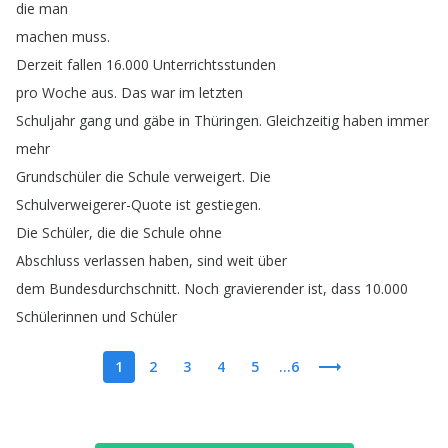
die
man
machen
muss
.
Derzeit
fallen
16.000
Unterrichtsstunden
pro
Woche
aus
.
Das
war
im
letzten
Schuljahr
gang
und
gäbe
in
Thüringen
.
Gleichzeitig
haben
immer
mehr
Grundschüler
die
Schule
verweigert
.
Die
Schulverweigerer-Quote
ist
gestiegen
.
Die
Schüler
,
die
die
Schule
ohne
Abschluss
verlassen
haben
,
sind
weit
über
dem
Bundesdurchschnitt
.
Noch
gravierender
ist
,
dass
10.000
Schülerinnen
und
Schüler
1
2
3
4
5
...6