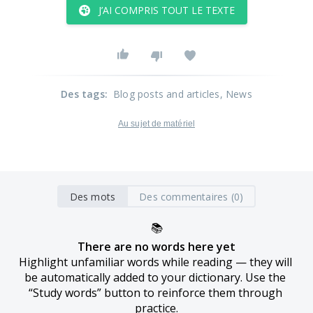
J’AI COMPRIS TOUT LE TEXTE
Des tags
:
Blog posts and articles
, News
Au sujet de matériel
Des mots
Des commentaires (0)
📚
There are no words here yet
Highlight unfamiliar words while reading — they will 
be automatically added to your dictionary. Use the 
“Study words” button to reinforce them through 
practice.