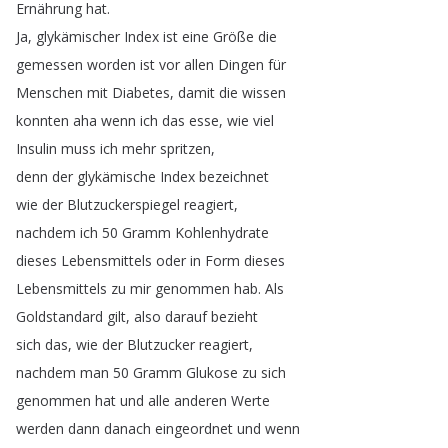
Ernährung
hat
.
Ja
,
glykämischer
Index
ist
eine
Größe
die
gemessen
worden
ist
vor
allen
Dingen
für
Menschen
mit
Diabetes
,
damit
die
wissen
konnten
aha
wenn
ich
das
esse
,
wie
viel
Insulin
muss
ich
mehr
spritzen
,
denn
der
glykämische
Index
bezeichnet
wie
der
Blutzuckerspiegel
reagiert
,
nachdem
ich
50
Gramm
Kohlenhydrate
dieses
Lebensmittels
oder
in
Form
dieses
Lebensmittels
zu
mir
genommen
hab
.
Als
Goldstandard
gilt
,
also
darauf
bezieht
sich
das
,
wie
der
Blutzucker
reagiert
,
nachdem
man
50
Gramm
Glukose
zu
sich
genommen
hat
und
alle
anderen
Werte
werden
dann
danach
eingeordnet
und
wenn