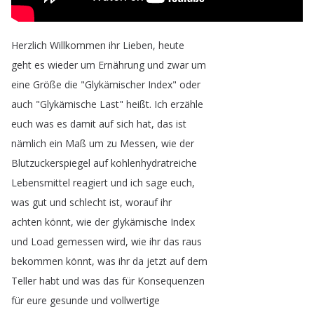
Herzlich
Willkommen
ihr
Lieben
,
heute
geht
es
wieder
um
Ernährung
und
zwar
um
eine
Größe
die
"
Glykämischer
Index
"
oder
auch
"
Glykämische
Last
"
heißt
.
Ich
erzähle
euch
was
es
damit
auf
sich
hat
,
das
ist
nämlich
ein
Maß
um
zu
Messen
,
wie
der
Blutzuckerspiegel
auf
kohlenhydratreiche
Lebensmittel
reagiert
und
ich
sage
euch
,
was
gut
und
schlecht
ist
,
worauf
ihr
achten
könnt
,
wie
der
glykämische
Index
und
Load
gemessen
wird
,
wie
ihr
das
raus
bekommen
könnt
,
was
ihr
da
jetzt
auf
dem
Teller
habt
und
was
das
für
Konsequenzen
für
eure
gesunde
und
vollwertige