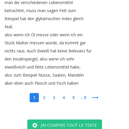
man
die
verschiedenen
Lebensmittel
betrachtet
,
muss
man
sagen
Fett
zum
Beispiel
hat
den
glykämischen
Index
gleich
Null
,
also
wenn
ich
Öl
messe
oder
wenn
ich
ein
Stück
Mutter
messen
würde
,
da
kommt
gar
nichts
raus
.
Auch
Eiweiß
hat
keine
Relevanz
für
den
Insulinspiegel
,
also
wenn
ich
sehr
eiweißreich
und
fette
Lebensmittel
habe
,
also
zum
Beispiel
Nüsse
,
Saaten
,
Mandeln
aber
eben
auch
Fleisch
und
Fisch
haben
1
2
3
4
5
...9
J’AI COMPRIS TOUT LE TEXTE