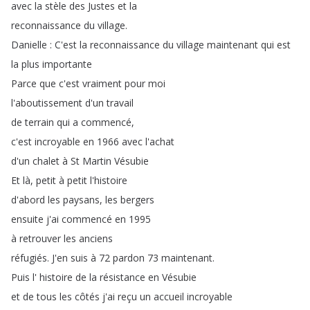
avec
la
stèle
des
Justes
et
la
reconnaissance
du
village
.
Danielle
:
C'est
la
reconnaissance
du
village
maintenant
qui
est
la
plus
importante
Parce
que
c'est
vraiment
pour
moi
l'aboutissement
d'un
travail
de
terrain
qui
a
commencé
,
c'est
incroyable
en
1966
avec
l'achat
d'un
chalet
à
St
Martin
Vésubie
Et
là
,
petit
à
petit
l'histoire
d'abord
les
paysans
,
les
bergers
ensuite
j'ai
commencé
en
1995
à
retrouver
les
anciens
réfugiés
.
J'en
suis
à
72
pardon
73
maintenant
.
Puis
l'
histoire
de
la
résistance
en
Vésubie
et
de
tous
les
côtés
j'ai
reçu
un
accueil
incroyable