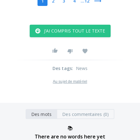
1
2
3
4
...12
J’AI COMPRIS TOUT LE TEXTE
Des tags
:
News
Au sujet de matériel
Des mots
Des commentaires (0)
📚
There are no words here yet