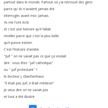
partout
dans
le
monde
.
Partout
où
j'ai
retrouvé
des
gens
parce
qu'
ils
n'avaient
jamais
été
interrogés
avant
moi
.
Jamais
.
IIs
me
l'ont
écrit
et
c'est
une
histoire
qu'il
fallait
réveller
parce
que
c'est
la
plus
belle
qu'il
puisse
exister
.
C'est
l'histoire
d'amitié
.
"
Juif
"
on
ne
savait
pas
ce
que
ça
voulait
dire
:
vous
êtes
"
juif
catholique
"
ou
"
juif
protestant
" ?
le
docteur
J
.
Glaichenhaus
"
Il
était
pas
Juif
,
il
était
médecin
"
Je
veux
dire
on
ne
savait
pas
et
tout
a
été
illustré
.