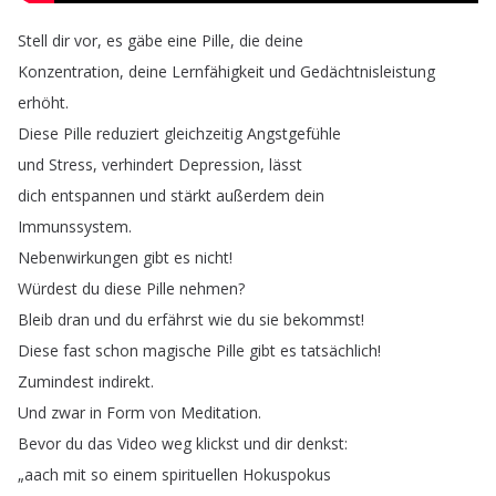
Stell
dir
vor
,
es
gäbe
eine
Pille
,
die
deine
Konzentration
,
deine
Lernfähigkeit
und
Gedächtnisleistung
erhöht
.
Diese
Pille
reduziert
gleichzeitig
Angstgefühle
und
Stress
,
verhindert
Depression
,
lässt
dich
entspannen
und
stärkt
außerdem
dein
Immunssystem
.
Nebenwirkungen
gibt
es
nicht
!
Würdest
du
diese
Pille
nehmen
?
Bleib
dran
und
du
erfährst
wie
du
sie
bekommst
!
Diese
fast
schon
magische
Pille
gibt
es
tatsächlich
!
Zumindest
indirekt
.
Und
zwar
in
Form
von
Meditation
.
Bevor
du
das
Video
weg
klickst
und
dir
denkst
:
„
aach
mit
so
einem
spirituellen
Hokuspokus