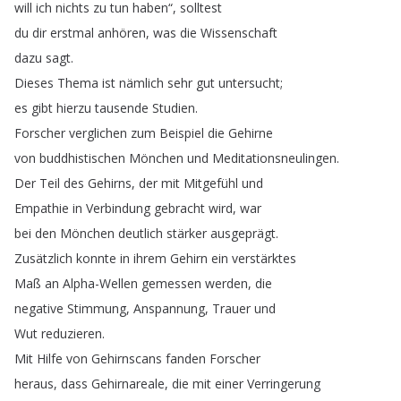
will
ich
nichts
zu
tun
haben
“,
solltest
du
dir
erstmal
anhören
,
was
die
Wissenschaft
dazu
sagt
.
Dieses
Thema
ist
nämlich
sehr
gut
untersucht
;
es
gibt
hierzu
tausende
Studien
.
Forscher
verglichen
zum
Beispiel
die
Gehirne
von
buddhistischen
Mönchen
und
Meditationsneulingen
.
Der
Teil
des
Gehirns
,
der
mit
Mitgefühl
und
Empathie
in
Verbindung
gebracht
wird
,
war
bei
den
Mönchen
deutlich
stärker
ausgeprägt
.
Zusätzlich
konnte
in
ihrem
Gehirn
ein
verstärktes
Maß
an
Alpha-Wellen
gemessen
werden
,
die
negative
Stimmung
,
Anspannung
,
Trauer
und
Wut
reduzieren
.
Mit
Hilfe
von
Gehirnscans
fanden
Forscher
heraus
,
dass
Gehirnareale
,
die
mit
einer
Verringerung