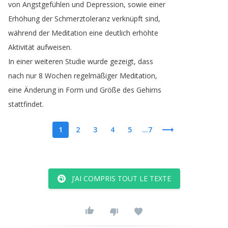
von
Angstgefühlen
und
Depression
,
sowie
einer
Erhöhung
der
Schmerztoleranz
verknüpft
sind
,
während
der
Meditation
eine
deutlich
erhöhte
Aktivität
aufweisen
.
In
einer
weiteren
Studie
wurde
gezeigt
,
dass
nach
nur
8
Wochen
regelmäßiger
Meditation
,
eine
Änderung
in
Form
und
Größe
des
Gehirns
stattfindet
.
1
2
3
4
5
...7
J’AI COMPRIS TOUT LE TEXTE