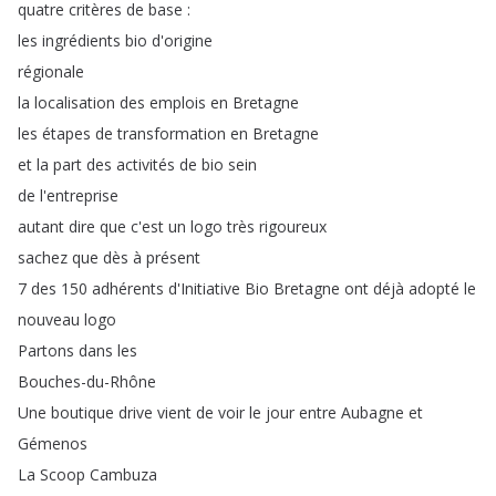
quatre
critères
de
base
:
les
ingrédients
bio
d'origine
régionale
la
localisation
des
emplois
en
Bretagne
les
étapes
de
transformation
en
Bretagne
et
la
part
des
activités
de
bio
sein
de
l'entreprise
autant
dire
que
c'est
un
logo
très
rigoureux
sachez
que
dès
à
présent
7
des
150
adhérents
d'Initiative
Bio
Bretagne
ont
déjà
adopté
le
nouveau
logo
Partons
dans
les
Bouches-du-Rhône
Une
boutique
drive
vient
de
voir
le
jour
entre
Aubagne
et
Gémenos
La
Scoop
Cambuza