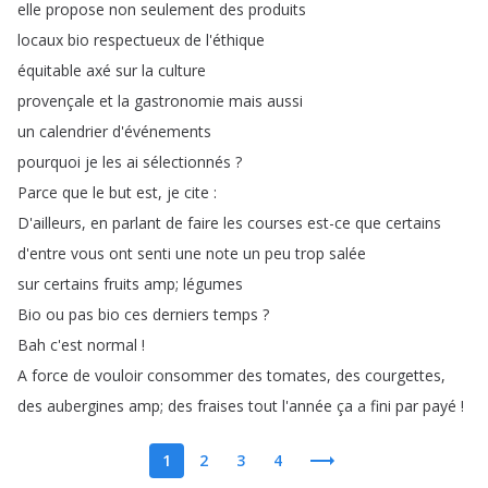
elle
propose
non
seulement
des
produits
locaux
bio
respectueux
de
l'éthique
équitable
axé
sur
la
culture
provençale
et
la
gastronomie
mais
aussi
un
calendrier
d'événements
pourquoi
je
les
ai
sélectionnés
?
Parce
que
le
but
est
,
je
cite
:
D'ailleurs
,
en
parlant
de
faire
les
courses
est-ce
que
certains
d'entre
vous
ont
senti
une
note
un
peu
trop
salée
sur
certains
fruits
amp
;
légumes
Bio
ou
pas
bio
ces
derniers
temps
?
Bah
c'est
normal
!
A
force
de
vouloir
consommer
des
tomates
,
des
courgettes
,
des
aubergines
amp
;
des
fraises
tout
l'année
ça
a
fini
par
payé
!
1
2
3
4