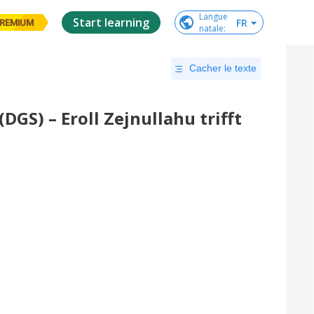
Langue

Start learning
FR
REMIUM
natale
:
Cacher le texte
DGS) – Eroll Zejnullahu trifft