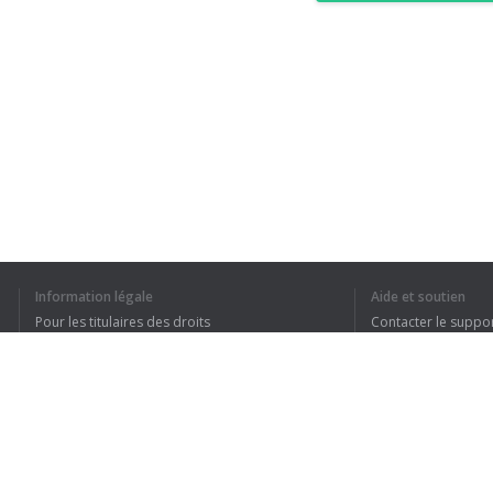
Information légale
Aide et soutien
Pour les titulaires des droits
Contacter le suppo
Conditions de confidentialité
FAQ
Terms of Use
Extension pour le navigateur