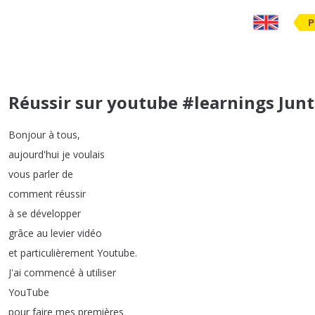
P
Réussir sur youtube #learnings Jun
Bonjour
à
tous
,
aujourd'hui
je
voulais
vous
parler
de
comment
réussir
à
se
développer
grâce
au
levier
vidéo
et
particulièrement
Youtube
.
J'ai
commencé
à
utiliser
YouTube
pour
faire
mes
premières