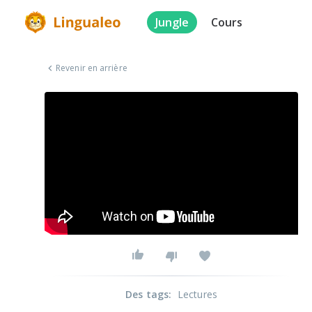
Jungle
Cours
Revenir en arrière
Des tags
:
Lectures