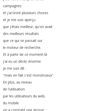
campagnes
et
j'ai
testé
plusieurs
choses
et
je
me
suis
aperçu
que
j'étais
meilleur
,
qu'on
avait
des
meilleurs
résultats
que
ce
qui
se
passait
sur
le
moteur
de
recherche
.
Et
à
partir
de
ce
moment-là
j'ai
eu
un
déclic
énorme
je
me
suis
dit
:
"
mais
en
fait
c'est
monstrueux
".
En
plus
,
au
niveau
de
l'utilisation
par
les
utilisateurs
du
web
,
du
mobile
on
a
constaté
une
grosse