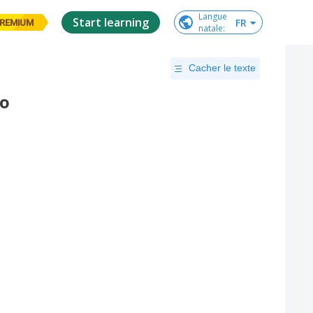
Langue

Start learning
FR
REMIUM
natale
:
Cacher le texte
to