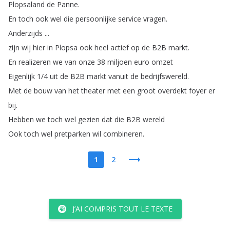
Plopsaland
de
Panne
.
En
toch
ook
wel
die
persoonlijke
service
vragen
.
Anderzijds
...
zijn
wij
hier
in
Plopsa
ook
heel
actief
op
de
B2B
markt
.
En
realizeren
we
van
onze
38
miljoen
euro
omzet
Eigenlijk
1/4
uit
de
B2B
markt
vanuit
de
bedrijfswereld
.
Met
de
bouw
van
het
theater
met
een
groot
overdekt
foyer
er
bij
.
Hebben
we
toch
wel
gezien
dat
die
B2B
wereld
Ook
toch
wel
pretparken
wil
combineren
.
1
2
J’AI COMPRIS TOUT LE TEXTE