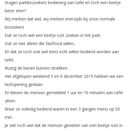
Vragen
parkbezoekers
bediening
aan
tafel
en
toch
een
beetje
beter
eten
?
Wij
merken
dat
wel
,
wij
merken
enerzijds
bij
onze
normale
bezoekers
Dat
ze
toch
wel
een
beetje
rust
zoeken
in
het
park
.
Dat
ze
niet
alleen
die
fastfood
willen
,
En
dat
ze
toch
ook
wel
eens
echt
willen
bediend
worden
aan
tafel
.
Rustig
de
benen
kunnen
strekken
.
Het
afgelopen
weekend
5
en
6
december
2015
hebben
we
een
testopening
gedaan
.
En
bleven
de
mensen
gemiddeld
1
uur
en
10
minuten
aan
tafel
zitten
.
Waar
ze
volledig
bediend
waren
in
een
3
gangen
menu
op
50
min
.
Je
ziet
toch
wel
dat
de
mensen
genieten
van
een
beetje
rust
in