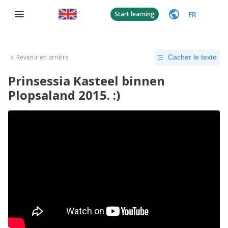
FR
Start learning
Revenir en arrière
Cacher le texte
Prinsessia Kasteel binnen
Plopsaland 2015. :)