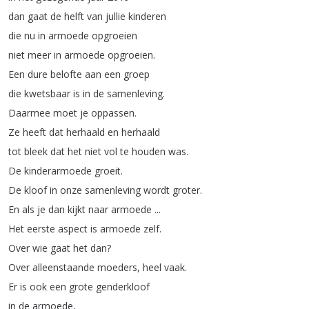
dan
gaat
de
helft
van
jullie
kinderen
die
nu
in
armoede
opgroeien
niet
meer
in
armoede
opgroeien
.
Een
dure
belofte
aan
een
groep
die
kwetsbaar
is
in
de
samenleving
.
Daarmee
moet
je
oppassen
.
Ze
heeft
dat
herhaald
en
herhaald
tot
bleek
dat
het
niet
vol
te
houden
was
.
De
kinderarmoede
groeit
.
De
kloof
in
onze
samenleving
wordt
groter
.
En
als
je
dan
kijkt
naar
armoede
...
Het
eerste
aspect
is
armoede
zelf
.
Over
wie
gaat
het
dan
?
Over
alleenstaande
moeders
,
heel
vaak
.
Er
is
ook
een
grote
genderkloof
in
de
armoede
,