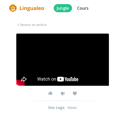
Jungle
Cours
Revenir en arrière
Des tags
:
News