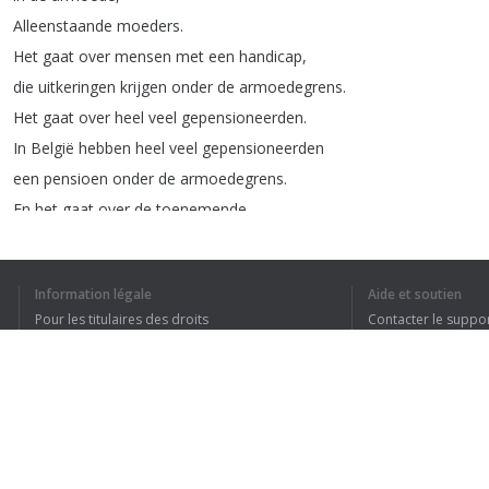
Alleenstaande
moeders
.
Het
gaat
over
mensen
met
een
handicap
,
die
uitkeringen
krijgen
onder
de
armoedegrens
.
Het
gaat
over
heel
veel
gepensioneerden
.
In
België
hebben
heel
veel
gepensioneerden
een
pensioen
onder
de
armoedegrens
.
En
het
gaat
over
de
toenemende
groep
van
werkende
armen
.
Ik
ben
het
ermee
eens
dat
werk
en
arbeid
Information légale
Aide et soutien
een
grote
emancipatorische
stap
is
Pour les titulaires des droits
Contacter le suppo
uit
de
armoede
.
Conditions de confidentialité
FAQ
Op
voorwaarde
dat
je
loon
volstaat
Terms of Use
om
het
einde
van
de
maand
te
halen
.
Als
ik
nu
zie
dat
die
groep
werkende
armen
in
ons
land
toeneemt
...
Extension pour le navigateur
Het
is
nog
altijd
weinig