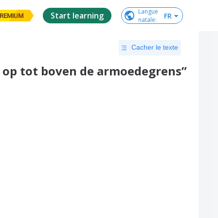
Langue

Start learning
FR
REMIUM
natale
:
Cacher le texte
n op tot boven de armoedegrens”