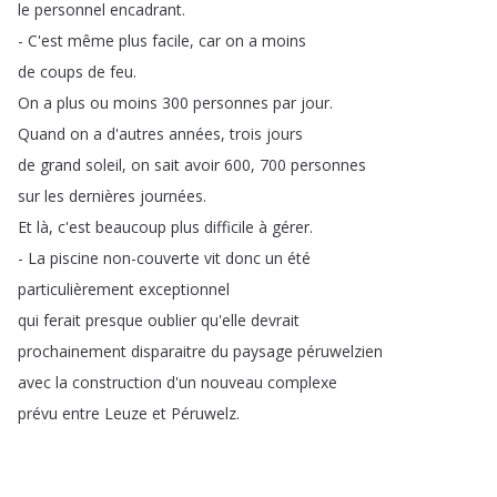
le
personnel
encadrant
.
-
C'est
même
plus
facile
,
car
on
a
moins
de
coups
de
feu
.
On
a
plus
ou
moins
300
personnes
par
jour
.
Quand
on
a
d'autres
années
,
trois
jours
de
grand
soleil
,
on
sait
avoir
600, 700
personnes
sur
les
dernières
journées
.
Et
là
,
c'est
beaucoup
plus
difficile
à
gérer
.
-
La
piscine
non-couverte
vit
donc
un
été
particulièrement
exceptionnel
qui
ferait
presque
oublier
qu'elle
devrait
prochainement
disparaitre
du
paysage
péruwelzien
avec
la
construction
d'un
nouveau
complexe
prévu
entre
Leuze
et
Péruwelz
.