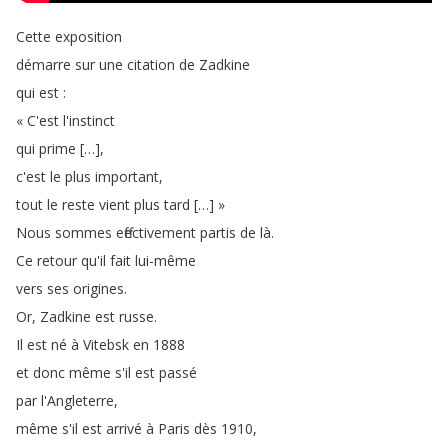
Cette
exposition
démarre
sur
une
citation
de
Zadkine
qui
est
:
«
C'est
l'instinct
qui
prime
[…],
c'est
le
plus
important
,
tout
le
reste
vient
plus
tard
[…]
»
Nous
sommes
effectivement
partis
de
là
.
Ce
retour
qu'il
fait
lui-même
vers
ses
origines
.
Or
,
Zadkine
est
russe
.
Il
est
né
à
Vitebsk
en
1888
et
donc
même
s'il
est
passé
par
l'Angleterre
,
même
s'il
est
arrivé
à
Paris
dès
1910,