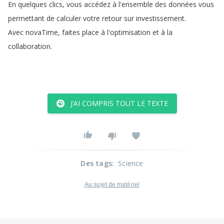
En
quelques
clics
,
vous
accédez
à
l'ensemble
des
données
vous
permettant
de
calculer
votre
retour
sur
investissement
.
Avec
novaTime
,
faites
place
à
l'optimisation
et
à
la
collaboration
.
J’AI COMPRIS TOUT LE TEXTE
Des tags
:
Science
Au sujet de matériel