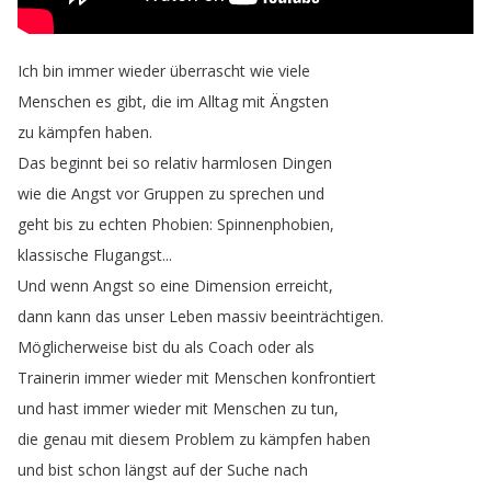
Ich
bin
immer
wieder
überrascht
wie
viele
Menschen
es
gibt
,
die
im
Alltag
mit
Ängsten
zu
kämpfen
haben
.
Das
beginnt
bei
so
relativ
harmlosen
Dingen
wie
die
Angst
vor
Gruppen
zu
sprechen
und
geht
bis
zu
echten
Phobien
:
Spinnenphobien
,
klassische
Flugangst
...
Und
wenn
Angst
so
eine
Dimension
erreicht
,
dann
kann
das
unser
Leben
massiv
beeinträchtigen
.
Möglicherweise
bist
du
als
Coach
oder
als
Trainerin
immer
wieder
mit
Menschen
konfrontiert
und
hast
immer
wieder
mit
Menschen
zu
tun
,
die
genau
mit
diesem
Problem
zu
kämpfen
haben
und
bist
schon
längst
auf
der
Suche
nach