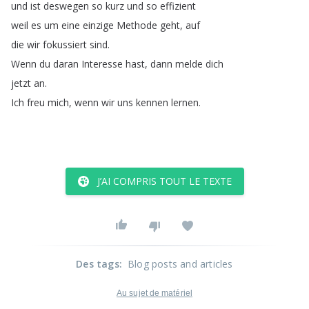
und
ist
deswegen
so
kurz
und
so
effizient
weil
es
um
eine
einzige
Methode
geht
,
auf
die
wir
fokussiert
sind
.
Wenn
du
daran
Interesse
hast
,
dann
melde
dich
jetzt
an
.
Ich
freu
mich
,
wenn
wir
uns
kennen
lernen
.
J’AI COMPRIS TOUT LE TEXTE
Des tags
:
Blog posts and articles
Au sujet de matériel