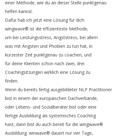
einer
Methode
,
wie
du
an
dieser
Stelle
punktgenau
helfen
kannst
.
Dafür
hab
ich
jetzt
eine
Lösung
für
dich
:
wingwave®
ist
die
effizienteste
Methode
,
um
bei
Leistungsstress
,
Angststress
,
bei
allem
was
mit
Ängsten
und
Phobien
zu
tun
hat
,
in
kürzester
Zeit
punktgenau
zu
coachen
,
und
für
deine
Klienten
schon
nach
zwei
,
drei
Coachingsitzungen
wirklich
eine
Lösung
zu
finden
.
Wenn
du
bereits
fertig
ausgebildeter
NLP
Practitioner
bist
in
einem
der
europäischen
Dachverbände
,
oder
Lebens-
und
Sozialberater
bist
oder
eine
fertige
Ausbildung
als
systemisches
Coaching
hast
,
dann
bist
du
auch
bereit
für
die
wingwave®
Ausbildung
.
winwave®
dauert
nur
vier
Tage
,