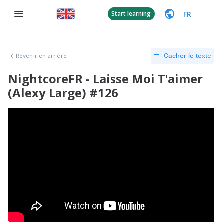
FR
Start learning
Revenir en arrière
Cacher le texte
NightcoreFR - Laisse Moi T'aimer
(Alexy Large) #126