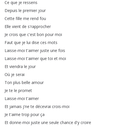
Ce
que
je
ressens
Depuis
le
premier
jour
Cette
fille
me
rend
fou
Elle
vient
de
s'rapprocher
Je
crois
que
c'est
bon
pour
moi
Faut
que
je
lui
dise
ces
mots
Laisse-moi
t'aimer
juste
une
fois
Laisse-moi
t'aimer
que
toi
et
moi
Et
viendra
le
jour
Où
je
serai
Ton
plus
belle
amour
Je
te
le
promet
Laisse-moi
t'aimer
Et
jamais
j'ne
te
décevrai
crois-moi
Je
t'aime
trop
pour
ça
Et
donne-moi
juste
une
seule
chance
d'y
croire