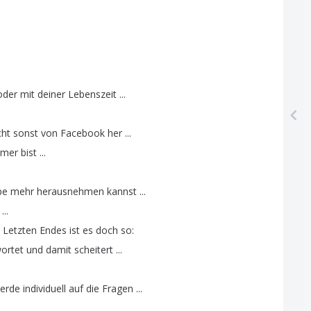
oder
mit
deiner
Lebenszeit
...
cht
sonst
von
Facebook
her
...
hmer
bist
...
pe
mehr
herausnehmen
kannst
...
...
:
Letzten
Endes
ist
es
doch
so
:
ortet
und
damit
scheitert
...
erde
individuell
auf
die
Fragen
...