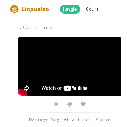
Jungle
Cours
Revenir en arrière
Des tags
:
Blog posts and articles
, Science