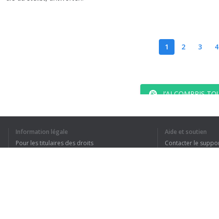
1
2
3
4
J’AI COMPRIS TO
Information légale
Aide et soutien
Pour les titulaires des droits
Contacter le suppo
Conditions de confidentialité
FAQ
Terms of Use
Extension pour le navigateur