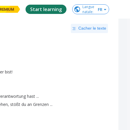
Langue

Start learning
FR
REMIUM
natale
:
Cacher le texte
ier
bist
!
verantwortung
hast
...
ehen
,
stößt
du
an
Grenzen
...