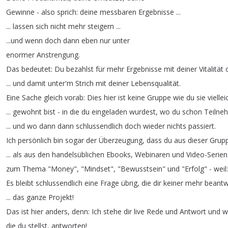
Gewinne
-
also
sprich
:
deine
messbaren
Ergebnisse
...
...
lassen
sich
nicht
mehr
steigern
...
...
und
wenn
doch
dann
eben
nur
unter
enormer
Anstrengung
.
Das
bedeutet
:
Du
bezahlst
für
mehr
Ergebnisse
mit
deiner
Vitalität
...
und
damit
unter'm
Strich
mit
deiner
Lebensqualität
.
Eine
Sache
gleich
vorab
:
Dies
hier
ist
keine
Gruppe
wie
du
sie
viellei
...
gewohnt
bist
-
in
die
du
eingeladen
wurdest
,
wo
du
schon
Teilne
...
und
wo
dann
dann
schlussendlich
doch
wieder
nichts
passiert
.
Ich
persönlich
bin
sogar
der
Überzeugung
,
dass
du
aus
dieser
Grup
...
als
aus
den
handelsüblichen
Ebooks
,
Webinaren
und
Video-Serien
zum
Thema
"
Money
", "
Mindset
", "
Bewusstsein
"
und
"
Erfolg
" -
weil
Es
bleibt
schlussendlich
eine
Frage
übrig
,
die
dir
keiner
mehr
beantw
...
das
ganze
Projekt
!
Das
ist
hier
anders
,
denn
:
Ich
stehe
dir
live
Rede
und
Antwort
und
w
die
du
stellst
,
antworten
!