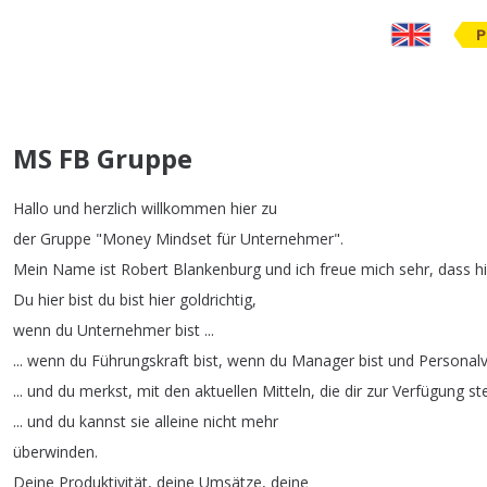
P
MS FB Gruppe
Hallo
und
herzlich
willkommen
hier
zu
der
Gruppe
"
Money
Mindset
für
Unternehmer
".
Mein
Name
ist
Robert
Blankenburg
und
ich
freue
mich
sehr
,
dass
h
Du
hier
bist
du
bist
hier
goldrichtig
,
wenn
du
Unternehmer
bist
...
...
wenn
du
Führungskraft
bist
,
wenn
du
Manager
bist
und
Personal
...
und
du
merkst
,
mit
den
aktuellen
Mitteln
,
die
dir
zur
Verfügung
st
...
und
du
kannst
sie
alleine
nicht
mehr
überwinden
.
Deine
Produktivität
,
deine
Umsätze
,
deine