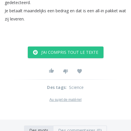
gedetecteerd
.
Je
betaalt
maandelijks
een
bedrag
en
dat
is
een
all-in
pakket
wat
zij
leveren
.
J’AI COMPRIS TOUT LE TEXTE
Des tags
:
Science
Au sujet de matériel
Des mots
Des commentaires (0)