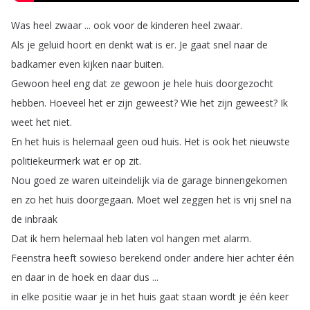
Was
heel
zwaar
...
ook
voor
de
kinderen
heel
zwaar
.
Als
je
geluid
hoort
en
denkt
wat
is
er
.
Je
gaat
snel
naar
de
badkamer
even
kijken
naar
buiten
.
Gewoon
heel
eng
dat
ze
gewoon
je
hele
huis
doorgezocht
hebben
.
Hoeveel
het
er
zijn
geweest
?
Wie
het
zijn
geweest
?
Ik
weet
het
niet
.
En
het
huis
is
helemaal
geen
oud
huis
.
Het
is
ook
het
nieuwste
politiekeurmerk
wat
er
op
zit
.
Nou
goed
ze
waren
uiteindelijk
via
de
garage
binnengekomen
en
zo
het
huis
doorgegaan
.
Moet
wel
zeggen
het
is
vrij
snel
na
de
inbraak
Dat
ik
hem
helemaal
heb
laten
vol
hangen
met
alarm
.
Feenstra
heeft
sowieso
berekend
onder
andere
hier
achter
één
en
daar
in
de
hoek
en
daar
dus
...
in
elke
positie
waar
je
in
het
huis
gaat
staan
wordt
je
één
keer