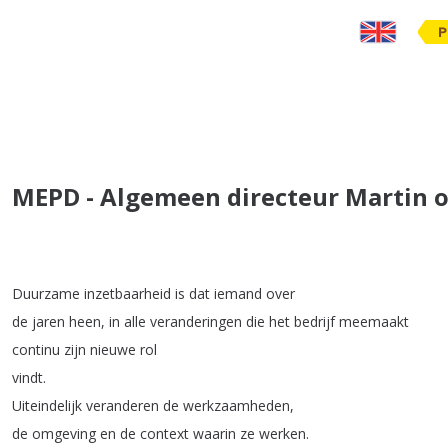
P
MEPD - Algemeen directeur Martin 
Duurzame
inzetbaarheid
is
dat
iemand
over
de
jaren
heen
,
in
alle
veranderingen
die
het
bedrijf
meemaakt
continu
zijn
nieuwe
rol
vindt
.
Uiteindelijk
veranderen
de
werkzaamheden
,
de
omgeving
en
de
context
waarin
ze
werken
.