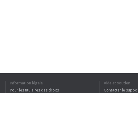
Information légale
Aide et soutien
Pour les titulaires des droits
Contacter le suppo
Conditions de confidentialité
FAQ
Terms of Use
Extension pour le navigateur