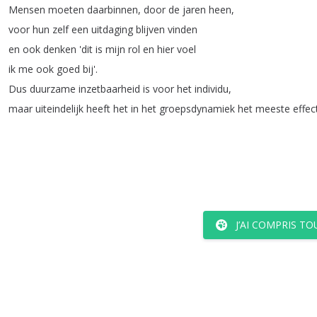
Mensen
moeten
daarbinnen
,
door
de
jaren
heen
,
voor
hun
zelf
een
uitdaging
blijven
vinden
en
ook
denken
'dit
is
mijn
rol
en
hier
voel
ik
me
ook
goed
bij'.
Dus
duurzame
inzetbaarheid
is
voor
het
individu
,
maar
uiteindelijk
heeft
het
in
het
groepsdynamiek
het
meeste
effec
J’AI COMPRIS TO