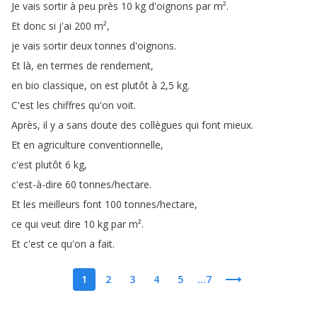
Je
vais
sortir
à
peu
près
10
kg
d'oignons
par
m²
.
Et
donc
si
j'ai
200
m²
,
je
vais
sortir
deux
tonnes
d'oignons
.
Et
là
,
en
termes
de
rendement
,
en
bio
classique
,
on
est
plutôt
à
2,5
kg
.
C'est
les
chiffres
qu'on
voit
.
Après
,
il
y
a
sans
doute
des
collègues
qui
font
mieux
.
Et
en
agriculture
conventionnelle
,
c'est
plutôt
6
kg
,
c'est-à-dire
60
tonnes
/
hectare
.
Et
les
meilleurs
font
100
tonnes
/
hectare
,
ce
qui
veut
dire
10
kg
par
m²
.
Et
c'est
ce
qu'on
a
fait
.
1
2
3
4
5
...7