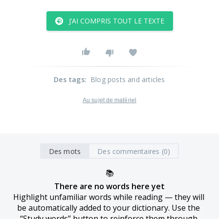
J’AI COMPRIS TOUT LE TEXTE
Des tags
:
Blog posts and articles
Au sujet de matériel
Des mots
Des commentaires (0)
📚
There are no words here yet
Highlight unfamiliar words while reading — they will 
be automatically added to your dictionary. Use the 
“Study words” button to reinforce them through 