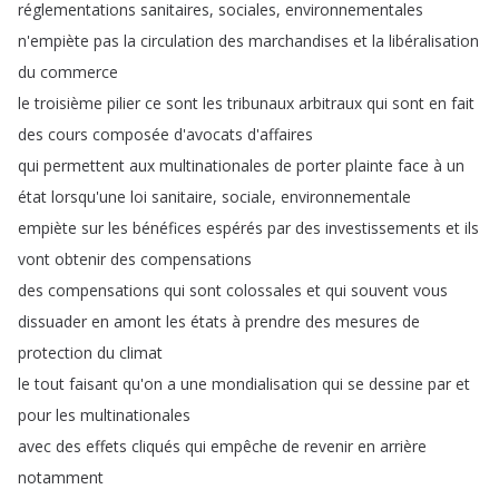
réglementations
sanitaires
,
sociales
,
environnementales
n'empiète
pas
la
circulation
des
marchandises
et
la
libéralisation
du
commerce
le
troisième
pilier
ce
sont
les
tribunaux
arbitraux
qui
sont
en
fait
des
cours
composée
d'avocats
d'affaires
qui
permettent
aux
multinationales
de
porter
plainte
face
à
un
état
lorsqu'une
loi
sanitaire
,
sociale
,
environnementale
empiète
sur
les
bénéfices
espérés
par
des
investissements
et
ils
vont
obtenir
des
compensations
des
compensations
qui
sont
colossales
et
qui
souvent
vous
dissuader
en
amont
les
états
à
prendre
des
mesures
de
protection
du
climat
le
tout
faisant
qu'on
a
une
mondialisation
qui
se
dessine
par
et
pour
les
multinationales
avec
des
effets
cliqués
qui
empêche
de
revenir
en
arrière
notamment