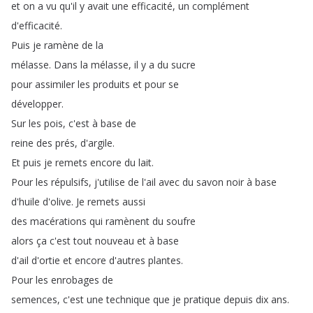
et
on
a
vu
qu'il
y
avait
une
efficacité
,
un
complément
d'efficacité
.
Puis
je
ramène
de
la
mélasse
.
Dans
la
mélasse
,
il
y
a
du
sucre
pour
assimiler
les
produits
et
pour
se
développer
.
Sur
les
pois
,
c'est
à
base
de
reine
des
prés
,
d'argile
.
Et
puis
je
remets
encore
du
lait
.
Pour
les
répulsifs
,
j'utilise
de
l'ail
avec
du
savon
noir
à
base
d'huile
d'olive
.
Je
remets
aussi
des
macérations
qui
ramènent
du
soufre
alors
ça
c'est
tout
nouveau
et
à
base
d'ail
d'ortie
et
encore
d'autres
plantes
.
Pour
les
enrobages
de
semences
,
c'est
une
technique
que
je
pratique
depuis
dix
ans
.