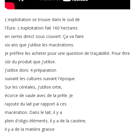
L'exploitation
se
trouve
dans
le
sud
de
l'Eure
.
L'exploitation
fait
160
hectares
en
semis
direct
sous
couvert
.
Ça
va
faire
six
ans
que
j'utilise
les
macérations
.
Je
préfère
les
acheter
pour
une
question
de
traçabilité
.
Pour
être
sûr
du
produit
que
j'utilise
.
J'utilise
donc
4
préparation
suivant
les
cultures
suivant
l'époque
Sur
les
céréales
,
j'utilise
ortie
,
écorce
de
saule
avec
de
la
prêle
.
Je
rajoute
du
lait
par
rapport
à
ces
macération
.
Dans
le
lait
,
il
y
a
plein
d'oligo-éléments
,
il
y
a
de
la
caséine
,
il
y
a
de
la
matière
grasse