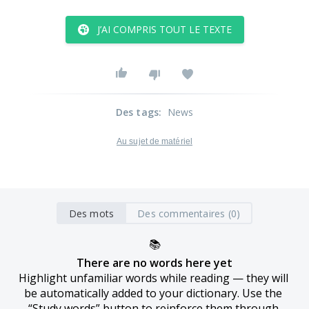
J’AI COMPRIS TOUT LE TEXTE
Des tags
:
News
Au sujet de matériel
Des mots
Des commentaires (0)
📚
There are no words here yet
Highlight unfamiliar words while reading — they will 
be automatically added to your dictionary. Use the 
“Study words” button to reinforce them through 