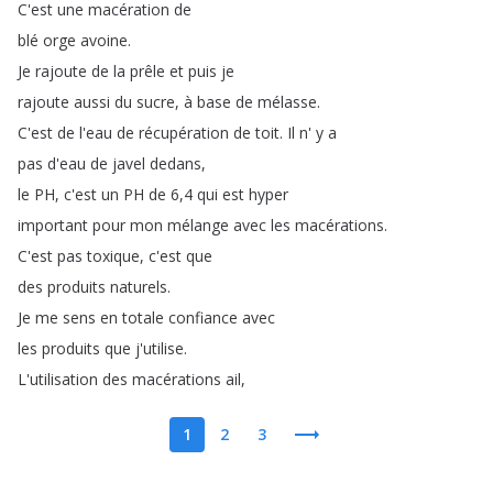
C'est
une
macération
de
blé
orge
avoine
.
Je
rajoute
de
la
prêle
et
puis
je
rajoute
aussi
du
sucre
,
à
base
de
mélasse
.
C'est
de
l'eau
de
récupération
de
toit
.
Il
n'
y
a
pas
d'eau
de
javel
dedans
,
le
PH
,
c'est
un
PH
de
6,4
qui
est
hyper
important
pour
mon
mélange
avec
les
macérations
.
C'est
pas
toxique
,
c'est
que
des
produits
naturels
.
Je
me
sens
en
totale
confiance
avec
les
produits
que
j'utilise
.
L'utilisation
des
macérations
ail
,
1
2
3