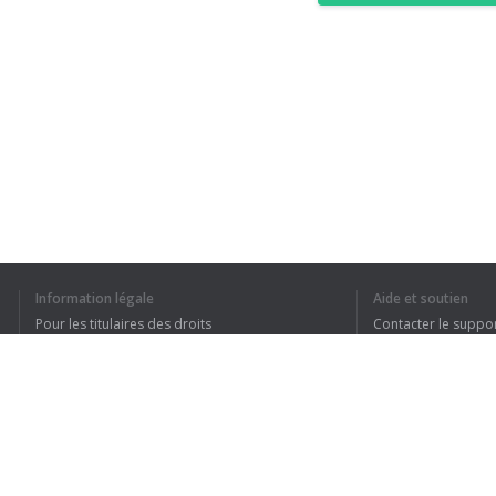
Information légale
Aide et soutien
Pour les titulaires des droits
Contacter le suppo
Conditions de confidentialité
FAQ
Terms of Use
Extension pour le navigateur