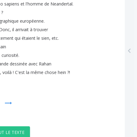
mo
sapiens
et
l'homme
de
Neandertal
.
?
graphique
européenne
.
Donc
,
il
arrivait
à
trouver
cement
qui
étaient
le
sien
,
etc
.
cain
e
curiosité
.
ande
dessinée
avec
Rahan
,
voilà
!
C'est
la
même
chose
hein
?!
UT LE TEXTE