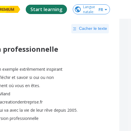
Langue

Start learning
FR
REMIUM
natale
:
Cacher le texte
n professionnelle
n
exemple
extrêmement
inspirant
fléchir
et
savoir
si
oui
ou
non
ent
où
vous
en
êtes
.
Viland
creationdentreprise
.
fr
ui
va
avec
la
vie
de
leur
rêve
depuis
2005.
rsion
professionnelle