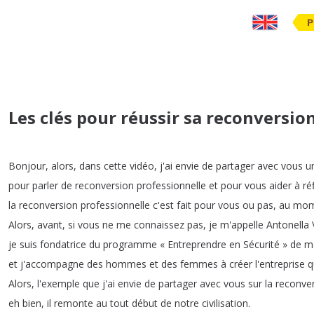
P
Les clés pour réussir sa reconversio
Bonjour
,
alors
,
dans
cette
vidéo
,
j'ai
envie
de
partager
avec
vous
u
pour
parler
de
reconversion
professionnelle
et
pour
vous
aider
à
ré
la
reconversion
professionnelle
c'est
fait
pour
vous
ou
pas
,
au
mom
Alors
,
avant
,
si
vous
ne
me
connaissez
pas
,
je
m'appelle
Antonella
je
suis
fondatrice
du
programme
«
Entreprendre
en
Sécurité
»
de
ma
et
j'accompagne
des
hommes
et
des
femmes
à
créer
l'entreprise
q
Alors
,
l'exemple
que
j'ai
envie
de
partager
avec
vous
sur
la
reconve
eh
bien
,
il
remonte
au
tout
début
de
notre
civilisation
.