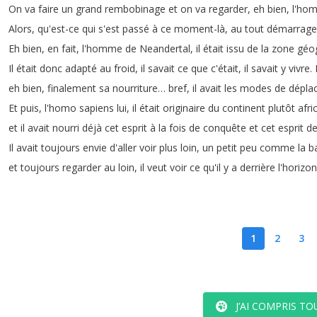
On
va
faire
un
grand
rembobinage
et
on
va
regarder
,
eh
bien
,
l'ho
Alors
,
qu'est-ce
qui
s'est
passé
à
ce
moment-là
,
au
tout
démarrage
Eh
bien
,
en
fait
,
l'homme
de
Neandertal
,
il
était
issu
de
la
zone
géo
Il
était
donc
adapté
au
froid
,
il
savait
ce
que
c'était
,
il
savait
y
vivre
.
eh
bien
,
finalement
sa
nourriture
…
bref
,
il
avait
les
modes
de
dépla
Et
puis
,
l'homo
sapiens
lui
,
il
était
originaire
du
continent
plutôt
afri
et
il
avait
nourri
déjà
cet
esprit
à
la
fois
de
conquête
et
cet
esprit
d
Il
avait
toujours
envie
d'aller
voir
plus
loin
,
un
petit
peu
comme
la
b
et
toujours
regarder
au
loin
,
il
veut
voir
ce
qu'il
y
a
derrière
l'horizon
1
2
3
J’AI COMPRIS TO