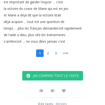
est
important
de
garder
l'espoir
…
c'est
la
victoire
du
coeur
de
Marie
qui
est
en
jeu
et
Marie
a
déjà
dit
que
la
victoire
était
déjà
acquise
…
tout
est
une
question
de
temps
…
plus
les
français
demanderont
rapidement
de
l'aide
a
dieu
,
plus
vite
les
évènements
s'arrêteront
…
ne
vous
dites
jamais
c'est
1
2
3
J’AI COMPRIS TOUT LE TEXTE
Des tags
:
Movies