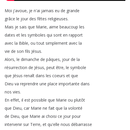
Moi
j'avoue
,
je
n'ai
jamais
eu
de
grande
grâce
le
jour
des
fêtes
religieuses
.
Mais
je
sais
que
Marie
,
aime
beaucoup
les
dates
et
les
symboles
qui
sont
en
rapport
avec
la
Bible
,
ou
tout
simplement
avec
la
vie
de
son
fils
Jésus
.
Alors
,
le
dimanche
de
pâques
,
jour
de
la
résurrection
de
Jésus
,
peut
être
,
le
symbole
que
Jésus
renaît
dans
les
coeurs
et
que
Dieu
va
reprendre
une
place
importante
dans
nos
vies
.
En
effet
,
il
est
possible
que
Marie
ou
plutôt
que
Dieu
,
car
Marie
ne
fait
que
la
volonté
de
Dieu
,
que
Marie
ai
choisi
ce
jour
pour
intervenir
sur
Terre
,
et
qu'elle
nous
débarrasse