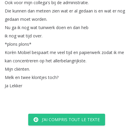
Ook
voor
mijn
collega's
bij
de
administratie
.
Die
kunnen
dan
meteen
zien
wat
er
al
gedaan
is
en
wat
er
nog
gedaan
moet
worden
.
Nu
ga
ik
nog
wat
tuinwerk
doen
en
dan
heb
ik
nog
wat
tijd
over
.
*
plons
plons
*
Korèn
Mobiel
bespaart
me
veel
tijd
en
papierwerk
zodat
ik
me
kan
concentreren
op
het
allerbelangrijkste
.
Mijn
cliënten
.
Melk
en
twee
klontjes
toch
?
Ja
Lekker
J’AI COMPRIS TOUT LE TEXTE