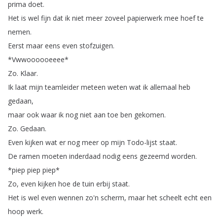
prima
doet
.
Het
is
wel
fijn
dat
ik
niet
meer
zoveel
papierwerk
mee
hoef
te
nemen
.
Eerst
maar
eens
even
stofzuigen
.
*
Vwwoooooeeee
*
Zo
.
Klaar
.
Ik
laat
mijn
teamleider
meteen
weten
wat
ik
allemaal
heb
gedaan
,
maar
ook
waar
ik
nog
niet
aan
toe
ben
gekomen
.
Zo
.
Gedaan
.
Even
kijken
wat
er
nog
meer
op
mijn
Todo-lijst
staat
.
De
ramen
moeten
inderdaad
nodig
eens
gezeemd
worden
.
*
piep
piep
piep
*
Zo
,
even
kijken
hoe
de
tuin
erbij
staat
.
Het
is
wel
even
wennen
zo'n
scherm
,
maar
het
scheelt
echt
een
hoop
werk
.