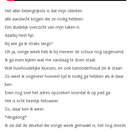
Het
aller
belangrijkste
is
dat
mijn
cliënten
alle
aandacht
krijgen
die
ze
nodig
hebben
.
Een
duidelijk
overzicht
van
mijn
taken
is
daarbij
heel
fijn
.
Bij
wie
ga
ik
straks
langs
?
Oh
ja
,
vorige
week
heb
ik
bij
meneer
de
schuur
nog
opgeruimd
.
Ik
ga
even
kijken
wat
me
vandaag
te
doen
staat
.
Wat
huishoudelijke
klussen
,
en
ook
tuinonderhoud
zie
ik
staan
.
Zo
weet
ik
ongeveer
hoeveel
tijd
ik
nodig
ga
hebben
als
ik
daar
ben
.
Even
nog
snel
het
adres
opzoeken
voordat
ik
op
pad
ga
.
Het
is
echt
heerlijk
fietsweer
.
Zo
,
daar
ben
ik
weer
.
*
dingdong
*
Ik
zie
dat
de
deurbel
die
vorige
week
gemaakt
is
,
het
nog
steeds