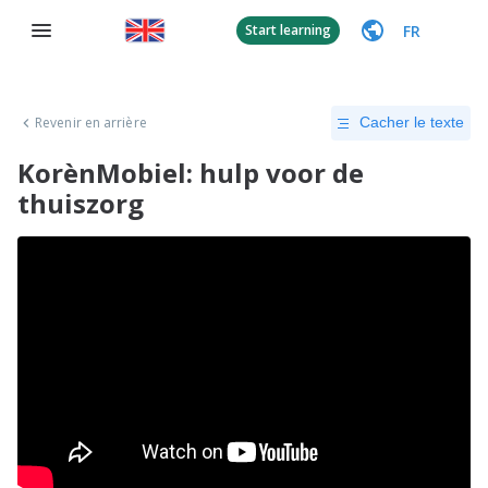
FR
Start learning
Revenir en arrière
Cacher le texte
KorènMobiel: hulp voor de
thuiszorg