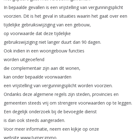
In
bepaalde
gevallen
is
een
vrijstelling
van
vergunningsplicht
voorzien
.
Dit
is
het
geval
in
situaties
waarin
het
gaat
over
een
tijdelijke
gebruikswijziging
van
een
gebouw
,
op
voorwaarde
dat
deze
tijdelijke
gebruikswijziging
niet
langer
duurt
dan
90
dagen
.
Ook
indien
in
een
woongebouw
functies
worden
uitgeoefend
die
complementair
zijn
aan
dit
wonen
,
kan
onder
bepaalde
voorwaarden
een
vrijstelling
van
vergunningsplicht
worden
voorzien
.
Ondanks
deze
algemene
regels
zijn
steden
,
provincies
en
gemeenten
steeds
vrij
om
strengere
voorwaarden
op
te
leggen
.
Een
degelijk
onderzoek
bij
de
bevoegde
dienst
is
dan
ook
steeds
aangeraden
.
Voor
meer
informatie
,
neem
een
kijkje
op
onze
website
www
.
turner
.
immo
.