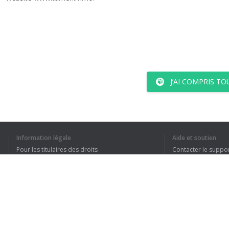
J’AI COMPRIS TO
Information légale
Aide et soutien
Pour les titulaires des droits
Contacter le suppo
Conditions de confidentialité
FAQ
Terms of Use
Extension pour le navigateur