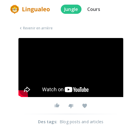
Jungle
Cours
Revenir en arrière
Des tags
:
Blog posts and articles