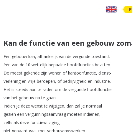
P
Kan de functie van een gebouw zom
Een
gebouw
kan
,
afhankelijk
van
de
vergunde
toestand
,
één
van
de
10
wettelijk
bepaalde
hoofdfuncties
bezitten
.
De
meest
gekende
zijn
wonen
of
kantoorfunctie
,
dienst-
verlening
en
vrije
beroepen
,
of
bedrijvigheid
en
industrie
.
Het
is
steeds
aan
te
raden
om
de
vergunde
hoofdfunctie
van
het
gebouw
na
te
gaan
.
Indien
je
deze
wenst
te
wijzigen
,
dan
zal
je
normaal
gezien
een
vergunningsaanvraag
moeten
indienen
,
zelfs
als
deze
functiewijziging
niet
gepaard
gaat
met
verbouwingswerken
.