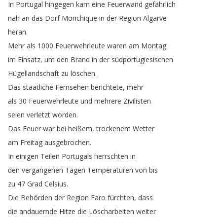
In
Portugal
hingegen
kam
eine
Feuerwand
gefährlich
nah
an
das
Dorf
Monchique
in
der
Region
Algarve
heran
.
Mehr
als
1000
Feuerwehrleute
waren
am
Montag
im
Einsatz
,
um
den
Brand
in
der
südportugiesischen
Hügellandschaft
zu
löschen
.
Das
staatliche
Fernsehen
berichtete
,
mehr
als
30
Feuerwehrleute
und
mehrere
Zivilisten
seien
verletzt
worden
.
Das
Feuer
war
bei
heißem
,
trockenem
Wetter
am
Freitag
ausgebrochen
.
In
einigen
Teilen
Portugals
herrschten
in
den
vergangenen
Tagen
Temperaturen
von
bis
zu
47
Grad
Celsius
.
Die
Behörden
der
Region
Faro
fürchten
,
dass
die
andauernde
Hitze
die
Löscharbeiten
weiter