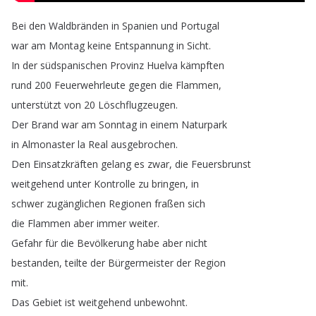
Bei
den
Waldbränden
in
Spanien
und
Portugal
war
am
Montag
keine
Entspannung
in
Sicht
.
In
der
südspanischen
Provinz
Huelva
kämpften
rund
200
Feuerwehrleute
gegen
die
Flammen
,
unterstützt
von
20
Löschflugzeugen
.
Der
Brand
war
am
Sonntag
in
einem
Naturpark
in
Almonaster
la
Real
ausgebrochen
.
Den
Einsatzkräften
gelang
es
zwar
,
die
Feuersbrunst
weitgehend
unter
Kontrolle
zu
bringen
,
in
schwer
zugänglichen
Regionen
fraßen
sich
die
Flammen
aber
immer
weiter
.
Gefahr
für
die
Bevölkerung
habe
aber
nicht
bestanden
,
teilte
der
Bürgermeister
der
Region
mit
.
Das
Gebiet
ist
weitgehend
unbewohnt
.